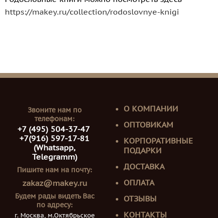
https://makey.ru/collection/rodoslovnye-knigi
О КОМПАНИИ
Звоните нам по
телефонам:
ОПТОВИКАМ
+7 (495) 504-37-47
+7(916) 597-17-81
КОРПОРАТИВНЫЕ
(Whatsapp,
ПОДАРКИ
Telegramm)
ДОСТАВКА
Пишите нам на почту:
ОПЛАТА
zakaz@makey.ru
Будем рады видеть Вас
ОТЗЫВЫ
по адресу:
КОНТАКТЫ
г. Москва, м.Октябрьское