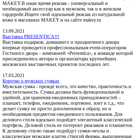
MAKEY.В наше время рюкзак - универсальный и
необходимый аксессуар как в мужском, так и в женском
гардеробе.Ищите свой идеальный рюкзак из натуральной
кожи в магазинах MAKEY и на сайте makey.ru
13.09.2021
Выставка PRESENTICA!!!
Выставка подарков, домашнего и праздничного декора
впервые проводится профессиональным event-оператором
Гостиного двора – компанией «Presentica», к команде которой
присоединились авторы и организаторы крупнейших
московских выставочных проектов последних лет.
17.03.2021
Коротко о мужских сумках
Мужская сумка - прежде всего, это качество, практичность и
вместительность. Сумка должна быть функциональной и
удобной, для хранения ежедневных принадлежностей –
планшет, телефон, ежедневник, портмоне, зонт и т.д., что
делает сумку не просто дополнением к образу, но и
необходимым предметом ежедневного пользования. Для
делового стиля идеально подойдет элегантный классический
портфель. Деловой стиль не потерпит рюкзаков и планшеток.
К деловому стилю также подойдут сумки-чехлы и
классические мужские клатчи строгой формы, выполненные