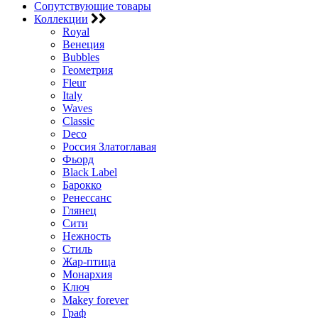
Сопутствующие товары
Коллекции
Royal
Венеция
Bubbles
Геометрия
Fleur
Italy
Waves
Classic
Deco
Россия Златоглавая
Фьорд
Black Label
Барокко
Ренессанс
Глянец
Сити
Нежность
Стиль
Жар-птица
Монархия
Ключ
Makey forever
Граф