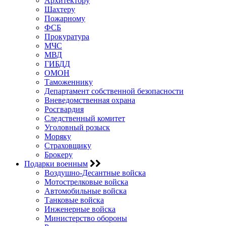
Архитектору
Шахтеру
Пожарному
ФСБ
Прокуратура
МЧС
МВД
ГИБДД
ОМОН
Таможеннику
Департамент собственной безопасности
Вневедомственная охрана
Росгвардия
Следственный комитет
Уголовный розыск
Моряку
Страховщику
Брокеру
Подарки военным
Воздушно-Десантные войска
Мотострелковые войска
Автомобильные войска
Танковые войска
Инженерные войска
Министерство обороны