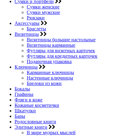
Сумки и портфели
Сумки женские
Сумки мужские
Рюкзаки
Аксессуары
Браслеты
Визитницы
Визитницы большие настольные
Визитницы карманные
Футляры для визитных карточек
Футляры для кредитных карточек
Подарочная упаковка
Ключницы
Карманные ключницы
Настенные ключницы
Брелоки из кожи
Бокалы
Графины
Фляги в коже
Кожаные косметички
Шкатулки
Бары
Родословные книги
Элитные книги
В мире мудрых мыслей