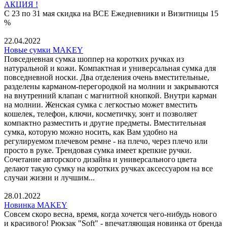
АКЦИЯ !
С 23 по 31 мая скидка на ВСЕ Ежедневники и Визитницы 15
%
22.04.2022
Новые сумки MAKEY
Повседневная сумка шоппер на коротких ручках из
натуральной и кожи. Компактная и универсальная сумка для
повседневной носки. Два отделения очень вместительные,
разделены карманом-перегородкой на молнии и закрываются
на внутренний клапан с магнитной кнопкой. Внутри карман
на молнии. Женская сумка с легкостью может вместить
кошелек, телефон, ключи, косметичку, зонт и позволяет
компактно разместить и другие предметы. Вместительная
сумка, которую можно носить, как Вам удобно на
регулируемом плечевом ремне - на плечо, через плечо или
просто в руке. Трендовая сумка имеет крепкие ручки.
Сочетание авторского дизайна и универсального цвета
делают такую сумку на коротких ручках аксессуаром на все
случаи жизни и лучшим...
28.01.2022
Новинка MAKEY
Совсем скоро весна, время, когда хочется чего-нибудь нового
и красивого! Рюкзак "Soft" - впечатляющая новинка от бренда