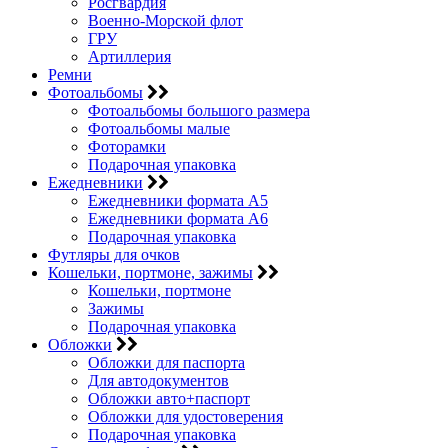
Росгвардия
Военно-Морской флот
ГРУ
Артиллерия
Ремни
Фотоальбомы
Фотоальбомы большого размера
Фотоальбомы малые
Фоторамки
Подарочная упаковка
Ежедневники
Ежедневники формата А5
Ежедневники формата А6
Подарочная упаковка
Футляры для очков
Кошельки, портмоне, зажимы
Кошельки, портмоне
Зажимы
Подарочная упаковка
Обложки
Обложки для паспорта
Для автодокументов
Обложки авто+паспорт
Обложки для удостоверения
Подарочная упаковка