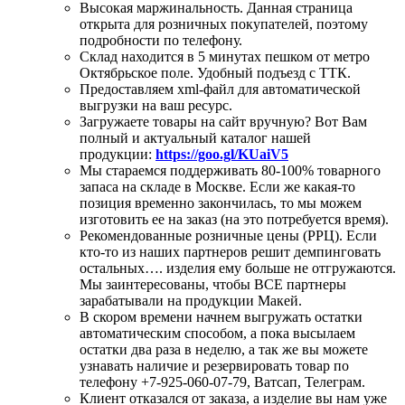
Высокая маржинальность. Данная страница
открыта для розничных покупателей, поэтому
подробности по телефону.
Склад находится в 5 минутах пешком от метро
Октябрьское поле. Удобный подъезд с ТТК.
Предоставляем xml-файл для автоматической
выгрузки на ваш ресурс.
Загружаете товары на сайт вручную? Вот Вам
полный и актуальный каталог нашей
продукции:
https://goo.gl/KUaiV5
Мы стараемся поддерживать 80-100% товарного
запаса на складе в Москве. Если же какая-то
позиция временно закончилась, то мы можем
изготовить ее на заказ (на это потребуется время).
Рекомендованные розничные цены (РРЦ). Если
кто-то из наших партнеров решит демпинговать
остальных…. изделия ему больше не отгружаются.
Мы заинтересованы, чтобы ВСЕ партнеры
зарабатывали на продукции Макей.
В скором времени начнем выгружать остатки
автоматическим способом, а пока высылаем
остатки два раза в неделю, а так же вы можете
узнавать наличие и резервировать товар по
телефону +7-925-060-07-79, Ватсап, Телеграм.
Клиент отказался от заказа, а изделие вы нам уже