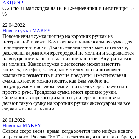
АКЦИЯ !
С 23 по 31 мая скидка на ВСЕ Ежедневники и Визитницы 15
%
22.04.2022
Новые сумки MAKEY
Повседневная сумка шоппер на коротких ручках из
натуральной и кожи. Компактная и универсальная сумка для
повседневной носки. Два отделения очень вместительные,
разделены карманом-перегородкой на молнии и закрываются
на внутренний клапан с магнитной кнопкой. Внутри карман
на молнии. Женская сумка с легкостью может вместить
кошелек, телефон, ключи, косметичку, зонт и позволяет
компактно разместить и другие предметы. Вместительная
сумка, которую можно носить, как Вам удобно на
регулируемом плечевом ремне - на плечо, через плечо или
просто в руке. Трендовая сумка имеет крепкие ручки.
Сочетание авторского дизайна и универсального цвета
делают такую сумку на коротких ручках аксессуаром на все
случаи жизни и лучшим...
28.01.2022
Новинка MAKEY
Совсем скоро весна, время, когда хочется чего-нибудь нового
и красивого! Рюкзак "Soft" - впечатляющая новинка от бренда