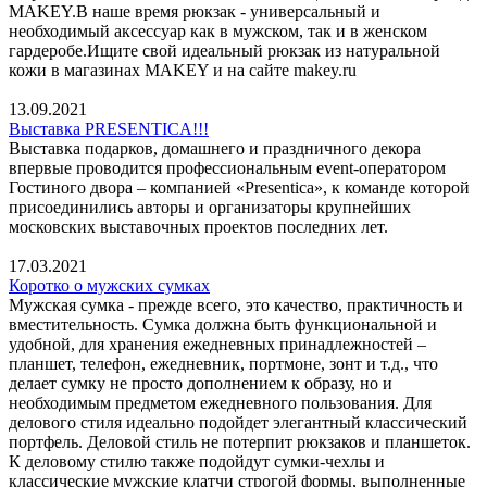
MAKEY.В наше время рюкзак - универсальный и
необходимый аксессуар как в мужском, так и в женском
гардеробе.Ищите свой идеальный рюкзак из натуральной
кожи в магазинах MAKEY и на сайте makey.ru
13.09.2021
Выставка PRESENTICA!!!
Выставка подарков, домашнего и праздничного декора
впервые проводится профессиональным event-оператором
Гостиного двора – компанией «Presentica», к команде которой
присоединились авторы и организаторы крупнейших
московских выставочных проектов последних лет.
17.03.2021
Коротко о мужских сумках
Мужская сумка - прежде всего, это качество, практичность и
вместительность. Сумка должна быть функциональной и
удобной, для хранения ежедневных принадлежностей –
планшет, телефон, ежедневник, портмоне, зонт и т.д., что
делает сумку не просто дополнением к образу, но и
необходимым предметом ежедневного пользования. Для
делового стиля идеально подойдет элегантный классический
портфель. Деловой стиль не потерпит рюкзаков и планшеток.
К деловому стилю также подойдут сумки-чехлы и
классические мужские клатчи строгой формы, выполненные