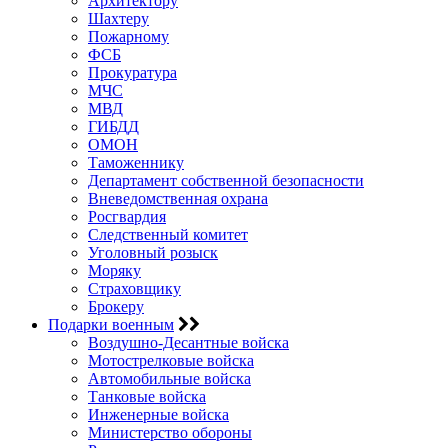
Архитектору
Шахтеру
Пожарному
ФСБ
Прокуратура
МЧС
МВД
ГИБДД
ОМОН
Таможеннику
Департамент собственной безопасности
Вневедомственная охрана
Росгвардия
Следственный комитет
Уголовный розыск
Моряку
Страховщику
Брокеру
Подарки военным
Воздушно-Десантные войска
Мотострелковые войска
Автомобильные войска
Танковые войска
Инженерные войска
Министерство обороны