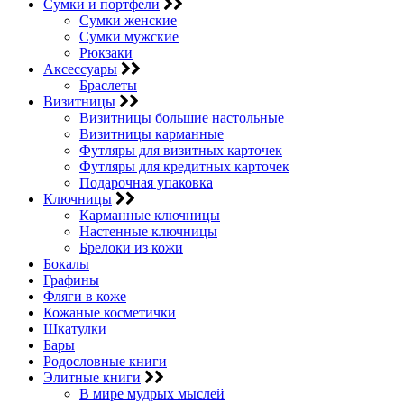
Сумки и портфели
Сумки женские
Сумки мужские
Рюкзаки
Аксессуары
Браслеты
Визитницы
Визитницы большие настольные
Визитницы карманные
Футляры для визитных карточек
Футляры для кредитных карточек
Подарочная упаковка
Ключницы
Карманные ключницы
Настенные ключницы
Брелоки из кожи
Бокалы
Графины
Фляги в коже
Кожаные косметички
Шкатулки
Бары
Родословные книги
Элитные книги
В мире мудрых мыслей