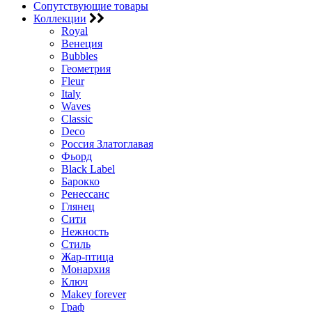
Сопутствующие товары
Коллекции
Royal
Венеция
Bubbles
Геометрия
Fleur
Italy
Waves
Classic
Deco
Россия Златоглавая
Фьорд
Black Label
Барокко
Ренессанс
Глянец
Сити
Нежность
Стиль
Жар-птица
Монархия
Ключ
Makey forever
Граф