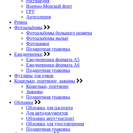
Росгвардия
Военно-Морской флот
ГРУ
Артиллерия
Ремни
Фотоальбомы
Фотоальбомы большого размера
Фотоальбомы малые
Фоторамки
Подарочная упаковка
Ежедневники
Ежедневники формата А5
Ежедневники формата А6
Подарочная упаковка
Футляры для очков
Кошельки, портмоне, зажимы
Кошельки, портмоне
Зажимы
Подарочная упаковка
Обложки
Обложки для паспорта
Для автодокументов
Обложки авто+паспорт
Обложки для удостоверения
Подарочная упаковка