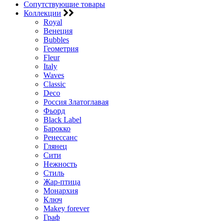
Сопутствующие товары
Коллекции
Royal
Венеция
Bubbles
Геометрия
Fleur
Italy
Waves
Classic
Deco
Россия Златоглавая
Фьорд
Black Label
Барокко
Ренессанс
Глянец
Сити
Нежность
Стиль
Жар-птица
Монархия
Ключ
Makey forever
Граф