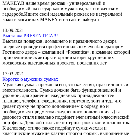
MAKEY.В наше время рюкзак - универсальный и
необходимый аксессуар как в мужском, так и в женском
гардеробе.Ищите свой идеальный рюкзак из натуральной
кожи в магазинах MAKEY и на сайте makey.ru
13.09.2021
Выставка PRESENTICA!!!
Выставка подарков, домашнего и праздничного декора
впервые проводится профессиональным event-оператором
Гостиного двора – компанией «Presentica», к команде которой
присоединились авторы и организаторы крупнейших
московских выставочных проектов последних лет.
17.03.2021
Коротко о мужских сумках
Мужская сумка - прежде всего, это качество, практичность и
вместительность. Сумка должна быть функциональной и
удобной, для хранения ежедневных принадлежностей –
планшет, телефон, ежедневник, портмоне, зонт и т.д., что
делает сумку не просто дополнением к образу, но и
необходимым предметом ежедневного пользования. Для
делового стиля идеально подойдет элегантный классический
портфель. Деловой стиль не потерпит рюкзаков и планшеток.
К деловому стилю также подойдут сумки-чехлы и
классические мужские клатчи строгой формы, выполненные