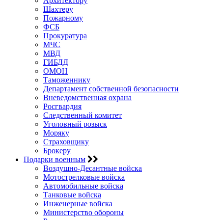
Архитектору
Шахтеру
Пожарному
ФСБ
Прокуратура
МЧС
МВД
ГИБДД
ОМОН
Таможеннику
Департамент собственной безопасности
Вневедомственная охрана
Росгвардия
Следственный комитет
Уголовный розыск
Моряку
Страховщику
Брокеру
Подарки военным
Воздушно-Десантные войска
Мотострелковые войска
Автомобильные войска
Танковые войска
Инженерные войска
Министерство обороны