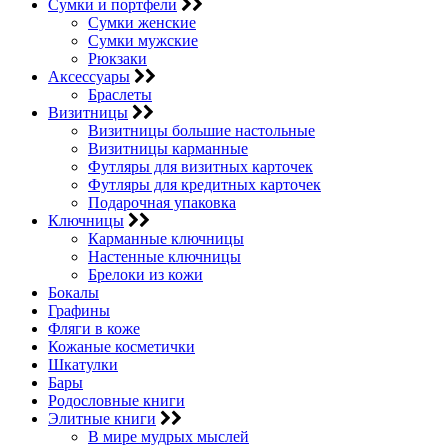
Сумки и портфели
Сумки женские
Сумки мужские
Рюкзаки
Аксессуары
Браслеты
Визитницы
Визитницы большие настольные
Визитницы карманные
Футляры для визитных карточек
Футляры для кредитных карточек
Подарочная упаковка
Ключницы
Карманные ключницы
Настенные ключницы
Брелоки из кожи
Бокалы
Графины
Фляги в коже
Кожаные косметички
Шкатулки
Бары
Родословные книги
Элитные книги
В мире мудрых мыслей