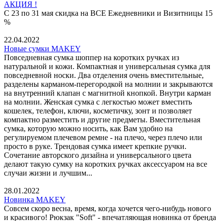
АКЦИЯ !
С 23 по 31 мая скидка на ВСЕ Ежедневники и Визитницы 15
%
22.04.2022
Новые сумки MAKEY
Повседневная сумка шоппер на коротких ручках из
натуральной и кожи. Компактная и универсальная сумка для
повседневной носки. Два отделения очень вместительные,
разделены карманом-перегородкой на молнии и закрываются
на внутренний клапан с магнитной кнопкой. Внутри карман
на молнии. Женская сумка с легкостью может вместить
кошелек, телефон, ключи, косметичку, зонт и позволяет
компактно разместить и другие предметы. Вместительная
сумка, которую можно носить, как Вам удобно на
регулируемом плечевом ремне - на плечо, через плечо или
просто в руке. Трендовая сумка имеет крепкие ручки.
Сочетание авторского дизайна и универсального цвета
делают такую сумку на коротких ручках аксессуаром на все
случаи жизни и лучшим...
28.01.2022
Новинка MAKEY
Совсем скоро весна, время, когда хочется чего-нибудь нового
и красивого! Рюкзак "Soft" - впечатляющая новинка от бренда