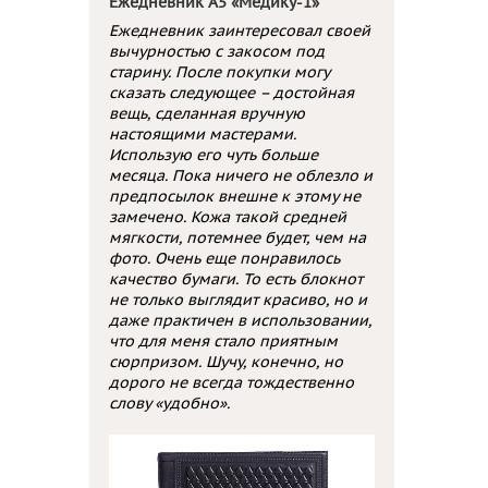
Ежедневник А5 «Медику-1»
Ежедневник заинтересовал своей
вычурностью с закосом под
старину. После покупки могу
сказать следующее – достойная
вещь, сделанная вручную
настоящими мастерами.
Использую его чуть больше
месяца. Пока ничего не облезло и
предпосылок внешне к этому не
замечено. Кожа такой средней
мягкости, потемнее будет, чем на
фото. Очень еще понравилось
качество бумаги. То есть блокнот
не только выглядит красиво, но и
даже практичен в использовании,
что для меня стало приятным
сюрпризом. Шучу, конечно, но
дорого не всегда тождественно
слову «удобно».