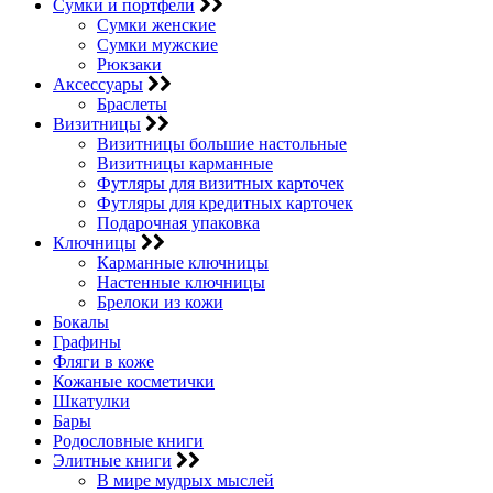
Сумки и портфели
Сумки женские
Сумки мужские
Рюкзаки
Аксессуары
Браслеты
Визитницы
Визитницы большие настольные
Визитницы карманные
Футляры для визитных карточек
Футляры для кредитных карточек
Подарочная упаковка
Ключницы
Карманные ключницы
Настенные ключницы
Брелоки из кожи
Бокалы
Графины
Фляги в коже
Кожаные косметички
Шкатулки
Бары
Родословные книги
Элитные книги
В мире мудрых мыслей