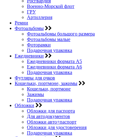
Росгвардия
Военно-Морской флот
ГРУ
Артиллерия
Ремни
Фотоальбомы
Фотоальбомы большого размера
Фотоальбомы малые
Фоторамки
Подарочная упаковка
Ежедневники
Ежедневники формата А5
Ежедневники формата А6
Подарочная упаковка
Футляры для очков
Кошельки, портмоне, зажимы
Кошельки, портмоне
Зажимы
Подарочная упаковка
Обложки
Обложки для паспорта
Для автодокументов
Обложки авто+паспорт
Обложки для удостоверения
Подарочная упаковка