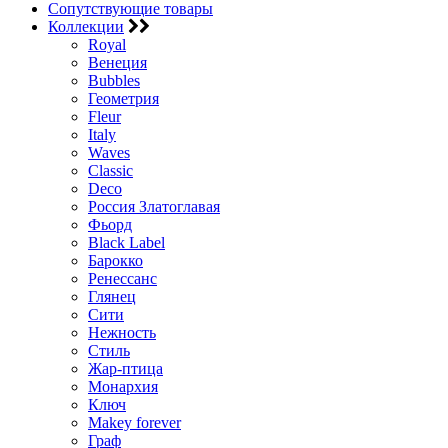
Сопутствующие товары
Коллекции
Royal
Венеция
Bubbles
Геометрия
Fleur
Italy
Waves
Classic
Deco
Россия Златоглавая
Фьорд
Black Label
Барокко
Ренессанс
Глянец
Сити
Нежность
Стиль
Жар-птица
Монархия
Ключ
Makey forever
Граф