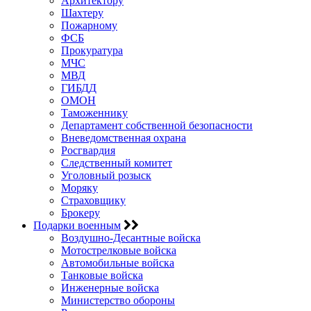
Архитектору
Шахтеру
Пожарному
ФСБ
Прокуратура
МЧС
МВД
ГИБДД
ОМОН
Таможеннику
Департамент собственной безопасности
Вневедомственная охрана
Росгвардия
Следственный комитет
Уголовный розыск
Моряку
Страховщику
Брокеру
Подарки военным
Воздушно-Десантные войска
Мотострелковые войска
Автомобильные войска
Танковые войска
Инженерные войска
Министерство обороны