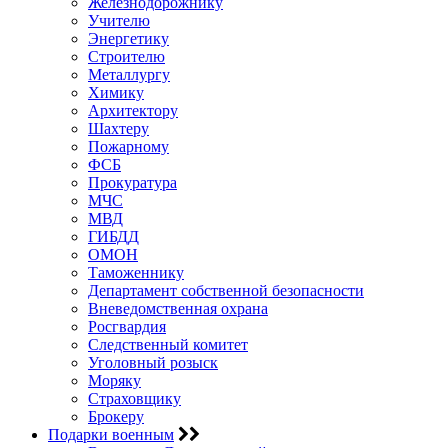
Железнодорожнику
Учителю
Энергетику
Строителю
Металлургу
Химику
Архитектору
Шахтеру
Пожарному
ФСБ
Прокуратура
МЧС
МВД
ГИБДД
ОМОН
Таможеннику
Департамент собственной безопасности
Вневедомственная охрана
Росгвардия
Следственный комитет
Уголовный розыск
Моряку
Страховщику
Брокеру
Подарки военным