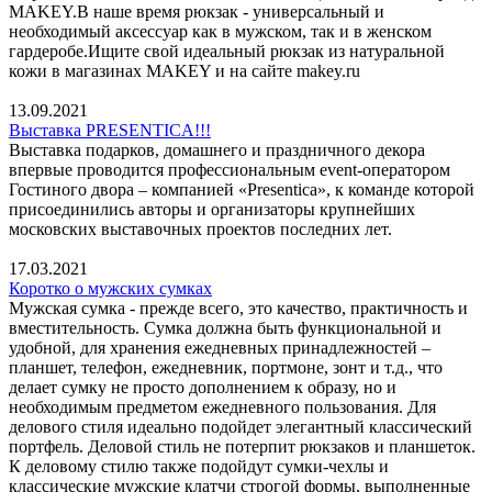
MAKEY.В наше время рюкзак - универсальный и
необходимый аксессуар как в мужском, так и в женском
гардеробе.Ищите свой идеальный рюкзак из натуральной
кожи в магазинах MAKEY и на сайте makey.ru
13.09.2021
Выставка PRESENTICA!!!
Выставка подарков, домашнего и праздничного декора
впервые проводится профессиональным event-оператором
Гостиного двора – компанией «Presentica», к команде которой
присоединились авторы и организаторы крупнейших
московских выставочных проектов последних лет.
17.03.2021
Коротко о мужских сумках
Мужская сумка - прежде всего, это качество, практичность и
вместительность. Сумка должна быть функциональной и
удобной, для хранения ежедневных принадлежностей –
планшет, телефон, ежедневник, портмоне, зонт и т.д., что
делает сумку не просто дополнением к образу, но и
необходимым предметом ежедневного пользования. Для
делового стиля идеально подойдет элегантный классический
портфель. Деловой стиль не потерпит рюкзаков и планшеток.
К деловому стилю также подойдут сумки-чехлы и
классические мужские клатчи строгой формы, выполненные