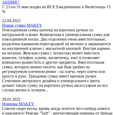
АКЦИЯ !
С 23 по 31 мая скидка на ВСЕ Ежедневники и Визитницы 15
%
22.04.2022
Новые сумки MAKEY
Повседневная сумка шоппер на коротких ручках из
натуральной и кожи. Компактная и универсальная сумка для
повседневной носки. Два отделения очень вместительные,
разделены карманом-перегородкой на молнии и закрываются
на внутренний клапан с магнитной кнопкой. Внутри карман
на молнии. Женская сумка с легкостью может вместить
кошелек, телефон, ключи, косметичку, зонт и позволяет
компактно разместить и другие предметы. Вместительная
сумка, которую можно носить, как Вам удобно на
регулируемом плечевом ремне - на плечо, через плечо или
просто в руке. Трендовая сумка имеет крепкие ручки.
Сочетание авторского дизайна и универсального цвета
делают такую сумку на коротких ручках аксессуаром на все
случаи жизни и лучшим...
28.01.2022
Новинка MAKEY
Совсем скоро весна, время, когда хочется чего-нибудь нового
и красивого! Рюкзак "Soft" - впечатляющая новинка от бренда