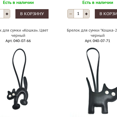
Есть в наличии
Есть в наличии
В КОРЗИНУ
В КОРЗ
03.06.2
к для сумки «Кошка». Цвет
Брелок для сумки "Кошка-2"
SALE !
04.07.2022
черный
черный
Акция и
S A L E !
Арт.
040-07-66
Арт.
040-07-71
Скидка 11 %
ня