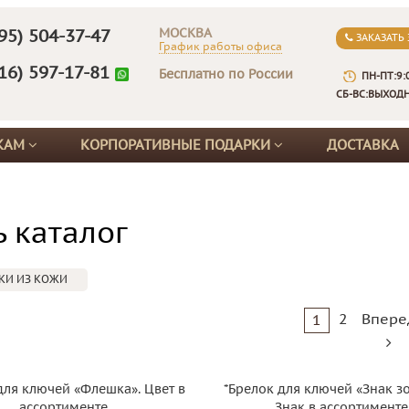
МОСКВА
95) 504-37-47
ЗАКАЗАТЬ
График работы офиса
16) 597-17-81
Бесплатно по России
ПН-ПТ:9:
СБ-ВС:ВЫХОД
КАМ
КОРПОРАТИВНЫЕ ПОДАРКИ
ДОСТАВКА
ь каталог
КИ ИЗ КОЖИ
2
Впере
1
для ключей «Флешка». Цвет в
*Брелок для ключей «Знак з
ассортименте
Знак в ассортименте