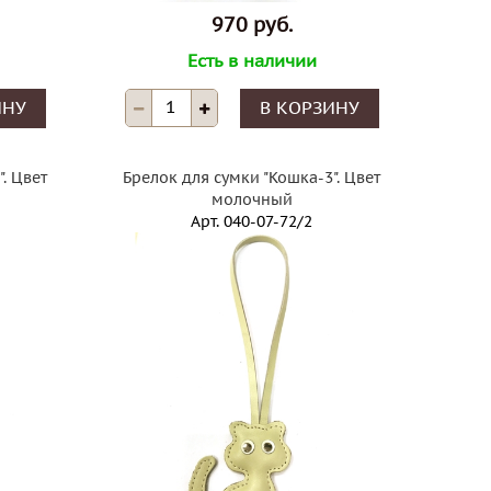
и д
970 руб.
Вме
мож
Есть в наличии
ре
на 
ИНУ
В КОРЗИНУ
в р
кре
авт
. Цвет
Брелок для сумки "Кошка-3". Цвет
уни
молочный
так
Арт.
040-07-72/2
акс
и л