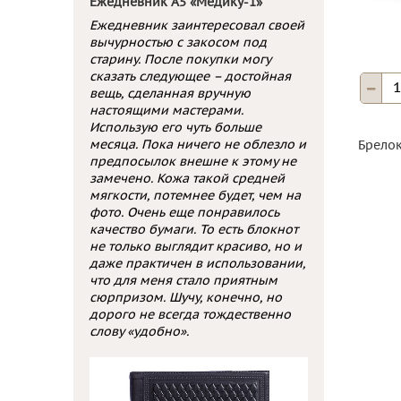
Ежедневник А5 «Медику-1»
Ежедневник заинтересовал своей
вычурностью с закосом под
старину. После покупки могу
сказать следующее – достойная
вещь, сделанная вручную
настоящими мастерами.
Использую его чуть больше
месяца. Пока ничего не облезло и
Брелок
предпосылок внешне к этому не
замечено. Кожа такой средней
мягкости, потемнее будет, чем на
фото. Очень еще понравилось
качество бумаги. То есть блокнот
не только выглядит красиво, но и
даже практичен в использовании,
что для меня стало приятным
сюрпризом. Шучу, конечно, но
дорого не всегда тождественно
слову «удобно».