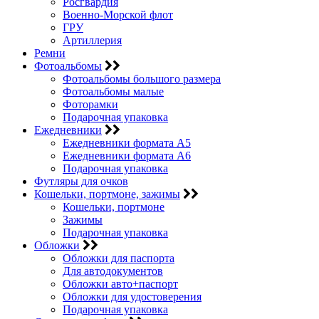
Росгвардия
Военно-Морской флот
ГРУ
Артиллерия
Ремни
Фотоальбомы
Фотоальбомы большого размера
Фотоальбомы малые
Фоторамки
Подарочная упаковка
Ежедневники
Ежедневники формата А5
Ежедневники формата А6
Подарочная упаковка
Футляры для очков
Кошельки, портмоне, зажимы
Кошельки, портмоне
Зажимы
Подарочная упаковка
Обложки
Обложки для паспорта
Для автодокументов
Обложки авто+паспорт
Обложки для удостоверения
Подарочная упаковка