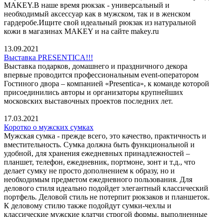
MAKEY.В наше время рюкзак - универсальный и
необходимый аксессуар как в мужском, так и в женском
гардеробе.Ищите свой идеальный рюкзак из натуральной
кожи в магазинах MAKEY и на сайте makey.ru
13.09.2021
Выставка PRESENTICA!!!
Выставка подарков, домашнего и праздничного декора
впервые проводится профессиональным event-оператором
Гостиного двора – компанией «Presentica», к команде которой
присоединились авторы и организаторы крупнейших
московских выставочных проектов последних лет.
17.03.2021
Коротко о мужских сумках
Мужская сумка - прежде всего, это качество, практичность и
вместительность. Сумка должна быть функциональной и
удобной, для хранения ежедневных принадлежностей –
планшет, телефон, ежедневник, портмоне, зонт и т.д., что
делает сумку не просто дополнением к образу, но и
необходимым предметом ежедневного пользования. Для
делового стиля идеально подойдет элегантный классический
портфель. Деловой стиль не потерпит рюкзаков и планшеток.
К деловому стилю также подойдут сумки-чехлы и
классические мужские клатчи строгой формы, выполненные