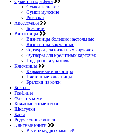
Сумки и портфели
Сумки женские
Сумки мужские
Рюкзаки
Аксессуары
Браслеты
Визитницы
Визитницы большие настольные
Визитницы карманные
Футляры для визитных карточек
Футляры для кредитных карточек
Подарочная упаковка
Ключницы
Карманные ключницы
Настенные ключницы
Брелоки из кожи
Бокалы
Графины
Фляги в коже
Кожаные косметички
Шкатулки
Бары
Родословные книги
Элитные книги
В мире мудрых мыслей