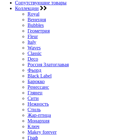
Сопутствующие товары
Коллекции
Royal
Венеция
Bubbles
Геометрия
Fleur
Italy
Waves
Classic
Deco
Россия Златоглавая
Фьорд
Black Label
Барокко
Ренессанс
Глянец
Сити
Нежность
Стиль
Жар-птица
Монархия
Ключ
Makey forever
Граф