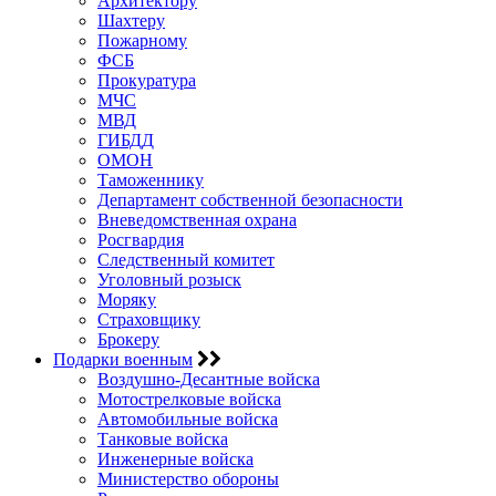
Архитектору
Шахтеру
Пожарному
ФСБ
Прокуратура
МЧС
МВД
ГИБДД
ОМОН
Таможеннику
Департамент собственной безопасности
Вневедомственная охрана
Росгвардия
Следственный комитет
Уголовный розыск
Моряку
Страховщику
Брокеру
Подарки военным
Воздушно-Десантные войска
Мотострелковые войска
Автомобильные войска
Танковые войска
Инженерные войска
Министерство обороны