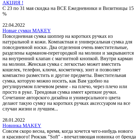
АКЦИЯ !
С 23 по 31 мая скидка на ВСЕ Ежедневники и Визитницы 15
%
22.04.2022
Новые сумки MAKEY
Повседневная сумка шоппер на коротких ручках из
натуральной и кожи. Компактная и универсальная сумка для
повседневной носки. Два отделения очень вместительные,
разделены карманом-перегородкой на молнии и закрываются
на внутренний клапан с магнитной кнопкой. Внутри карман
на молнии. Женская сумка с легкостью может вместить
кошелек, телефон, ключи, косметичку, зонт и позволяет
компактно разместить и другие предметы. Вместительная
сумка, которую можно носить, как Вам удобно на
регулируемом плечевом ремне - на плечо, через плечо или
просто в руке. Трендовая сумка имеет крепкие ручки.
Сочетание авторского дизайна и универсального цвета
делают такую сумку на коротких ручках аксессуаром на все
случаи жизни и лучшим...
28.01.2022
Новинка MAKEY
Совсем скоро весна, время, когда хочется чего-нибудь нового
и красивого! Рюкзак "Soft" - впечатляющая новинка от бренда