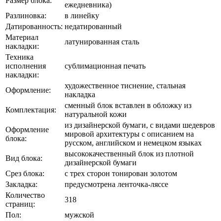
Размер блока:
ежедневника)
Разлиновка:
в линейку
Датированность:
недатированный
Материал
латунированная сталь
накладки:
Техника
исполнения
сублимационная печать
накладки:
художественное тиснение, стальная
Оформление:
накладка
сменный блок вставлен в обложку из
Комплектация:
натуральной кожи
из дизайнерской бумаги, с видами шедевров
Оформление
мировой архитектуры с описанием на
блока:
русском, английском и немецком языках
высококачественный блок из плотной
Вид блока:
дизайнерской бумаги
Срез блока:
с трех сторон тонирован золотом
Закладка:
предусмотрена ленточка-ляссе
Количество
318
страниц:
Пол:
мужской