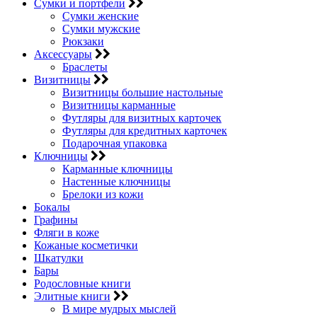
Сумки и портфели
Сумки женские
Сумки мужские
Рюкзаки
Аксессуары
Браслеты
Визитницы
Визитницы большие настольные
Визитницы карманные
Футляры для визитных карточек
Футляры для кредитных карточек
Подарочная упаковка
Ключницы
Карманные ключницы
Настенные ключницы
Брелоки из кожи
Бокалы
Графины
Фляги в коже
Кожаные косметички
Шкатулки
Бары
Родословные книги
Элитные книги
В мире мудрых мыслей