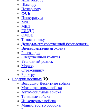
Архитектору
Шахтеру
Пожарному
ФСБ
Прокуратура
МЧС
МВД
ГИБДД
ОМОН
Таможеннику
Департамент собственной безопасности
Вневедомственная охрана
Росгвардия
Следственный комитет
Уголовный розыск
Моряку
Страховщику
Брокеру
Подарки военным
Воздушно-Десантные войска
Мотострелковые войска
Автомобильные войска
Танковые войска
Инженерные войска
Министерство обороны