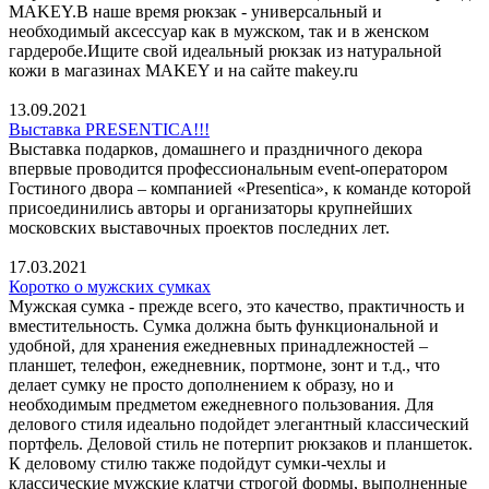
MAKEY.В наше время рюкзак - универсальный и
необходимый аксессуар как в мужском, так и в женском
гардеробе.Ищите свой идеальный рюкзак из натуральной
кожи в магазинах MAKEY и на сайте makey.ru
13.09.2021
Выставка PRESENTICA!!!
Выставка подарков, домашнего и праздничного декора
впервые проводится профессиональным event-оператором
Гостиного двора – компанией «Presentica», к команде которой
присоединились авторы и организаторы крупнейших
московских выставочных проектов последних лет.
17.03.2021
Коротко о мужских сумках
Мужская сумка - прежде всего, это качество, практичность и
вместительность. Сумка должна быть функциональной и
удобной, для хранения ежедневных принадлежностей –
планшет, телефон, ежедневник, портмоне, зонт и т.д., что
делает сумку не просто дополнением к образу, но и
необходимым предметом ежедневного пользования. Для
делового стиля идеально подойдет элегантный классический
портфель. Деловой стиль не потерпит рюкзаков и планшеток.
К деловому стилю также подойдут сумки-чехлы и
классические мужские клатчи строгой формы, выполненные