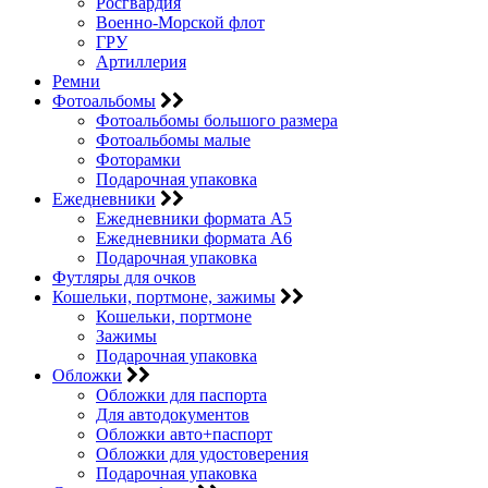
Росгвардия
Военно-Морской флот
ГРУ
Артиллерия
Ремни
Фотоальбомы
Фотоальбомы большого размера
Фотоальбомы малые
Фоторамки
Подарочная упаковка
Ежедневники
Ежедневники формата А5
Ежедневники формата А6
Подарочная упаковка
Футляры для очков
Кошельки, портмоне, зажимы
Кошельки, портмоне
Зажимы
Подарочная упаковка
Обложки
Обложки для паспорта
Для автодокументов
Обложки авто+паспорт
Обложки для удостоверения
Подарочная упаковка