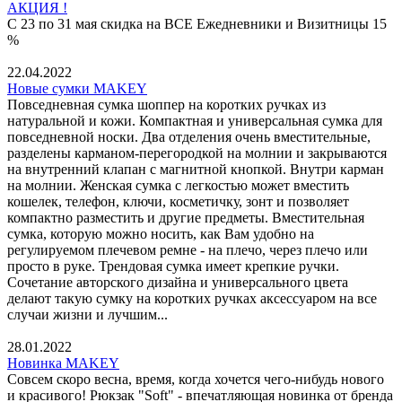
АКЦИЯ !
С 23 по 31 мая скидка на ВСЕ Ежедневники и Визитницы 15
%
22.04.2022
Новые сумки MAKEY
Повседневная сумка шоппер на коротких ручках из
натуральной и кожи. Компактная и универсальная сумка для
повседневной носки. Два отделения очень вместительные,
разделены карманом-перегородкой на молнии и закрываются
на внутренний клапан с магнитной кнопкой. Внутри карман
на молнии. Женская сумка с легкостью может вместить
кошелек, телефон, ключи, косметичку, зонт и позволяет
компактно разместить и другие предметы. Вместительная
сумка, которую можно носить, как Вам удобно на
регулируемом плечевом ремне - на плечо, через плечо или
просто в руке. Трендовая сумка имеет крепкие ручки.
Сочетание авторского дизайна и универсального цвета
делают такую сумку на коротких ручках аксессуаром на все
случаи жизни и лучшим...
28.01.2022
Новинка MAKEY
Совсем скоро весна, время, когда хочется чего-нибудь нового
и красивого! Рюкзак "Soft" - впечатляющая новинка от бренда