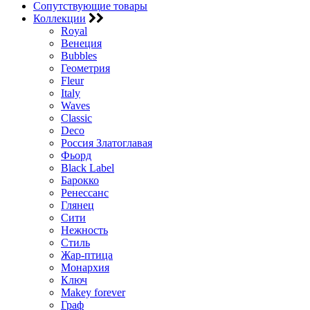
Сопутствующие товары
Коллекции
Royal
Венеция
Bubbles
Геометрия
Fleur
Italy
Waves
Classic
Deco
Россия Златоглавая
Фьорд
Black Label
Барокко
Ренессанс
Глянец
Сити
Нежность
Стиль
Жар-птица
Монархия
Ключ
Makey forever
Граф