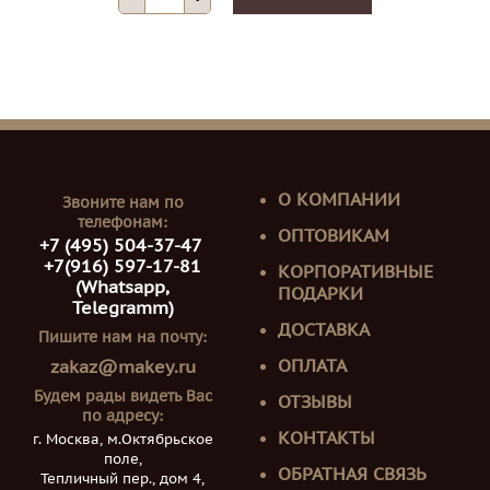
О КОМПАНИИ
Звоните нам по
телефонам:
ОПТОВИКАМ
+7 (495) 504-37-47
+7(916) 597-17-81
КОРПОРАТИВНЫЕ
(Whatsapp,
ПОДАРКИ
Telegramm)
ДОСТАВКА
Пишите нам на почту:
ОПЛАТА
zakaz@makey.ru
Будем рады видеть Вас
ОТЗЫВЫ
по адресу:
КОНТАКТЫ
г. Москва, м.Октябрьское
поле,
ОБРАТНАЯ СВЯЗЬ
Тепличный пер., дом 4,