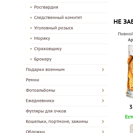
Росгвардия
Следственный комитет
НЕ ЗА
Уголовный розыск
Пивной
Моряку
Ар
Страховщику
Брокеру
Подарки военным
Ремни
Фотоальбомы
Ежедневники
3
Футляры для очков
Ест
Кошельки, портмоне, зажимы
Обложки