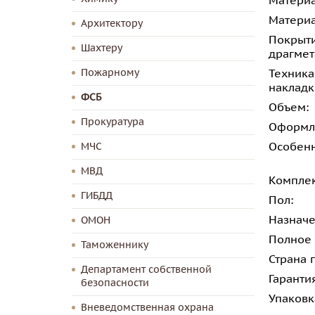
Материа
Материа
Архитектору
Покрыти
Шахтеру
драгмет
Пожарному
Техника
накладк
ФСБ
Объем:
Прокуратура
Оформл
МЧС
Особенн
МВД
Комплек
ГИБДД
Пол:
Назначе
ОМОН
Полное
Таможеннику
Страна 
Департамент собственной
Гаранти
безопасности
Упаковк
Вневедомственная охрана