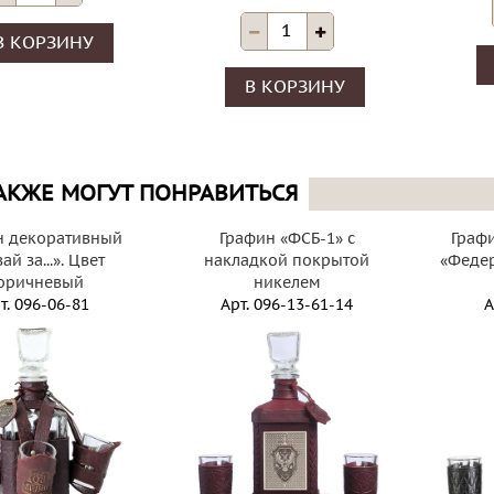
В КОРЗИНУ
В КОРЗИНУ
АКЖЕ МОГУТ ПОНРАВИТЬСЯ
н декоративный
Графин «ФСБ-1» с
Граф
ай за...». Цвет
накладкой покрытой
«Федер
оричневый
никелем
т.
096-06-81
Арт.
096-13-61-14
А