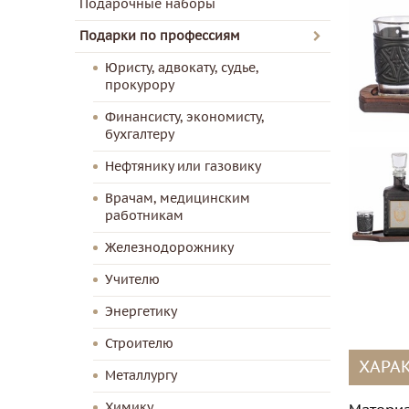
Подарочные наборы
Подарки по профессиям
Юристу, адвокату, судье,
прокурору
Финансисту, экономисту,
бухгалтеру
Нефтянику или газовику
Врачам, медицинским
работникам
Железнодорожнику
Учителю
Энергетику
Строителю
ХАРА
Металлургу
Химику