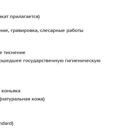
кат прилагается)
ние, гравировка, слесарные работы
е тиснение
рошедшее государственную гигиеническую
я коньяка
(натуральная кожа)
ndard)