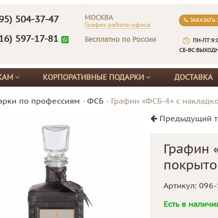
МОСКВА
95) 504-37-47
ЗАКАЗАТЬ
График работы офиса
16) 597-17-81
Бесплатно по России
ПН-ПТ:9:
СБ-ВС:ВЫХОД
КАМ
КОРПОРАТИВНЫЕ ПОДАРКИ
ДОСТАВКА
арки по профессиям
-
ФСБ
-
Графин «ФСБ-4» с накладк
Предыдущий т
Графин 
покрыто
Артикул:
096-
Есть в наличи