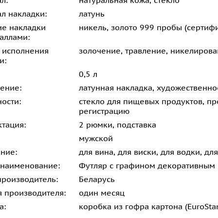
л:
натуральная кожа, стекло
л накладки:
латунь
е накладки
никель, золото 999 пробы (сертифи
аллами:
 исполнения
золочение, травление, никелирова
и:
0,5 л
ение:
латунная накладка, художественно
ости:
стекло для пищевых продуктов, п
регистрацию
тация:
2 рюмки, подставка
мужской
ние:
для вина, для виски, для водки, дл
 наименование:
Футляр с графином декоративным 
производитель:
Беларусь
я производителя:
один месяц
а:
коробка из гофра картона (EuroSta