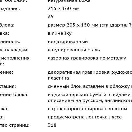
л обложки:
натуральная кожа
изделия:
215 х 160 мм
А5
блока:
размер 205 х 150 мм (стандартны
вка:
в линейку
анность:
недатированный
л накладки:
латунированная сталь
 исполнения
лазерная гравировка по металлу
и:
ение:
декоративная гравировка, художес
пластина
тация:
сменный блок вставлен в обложку 
ение блока:
из дизайнерской бумаги, с видам
описанием на русском, английско
ока:
с трех сторон тонирован золотом
а:
предусмотрена ленточка-ляссе
тво страниц:
318