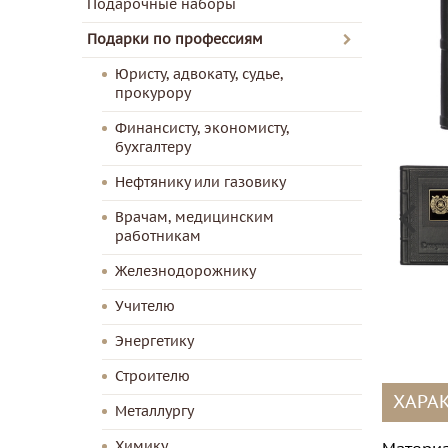
Подарочные наборы
Подарки по профессиям
Юристу, адвокату, судье,
прокурору
Финансисту, экономисту,
бухгалтеру
Нефтянику или газовику
Врачам, медицинским
работникам
Железнодорожнику
Учителю
Энергетику
Строителю
ХАРА
Металлургу
Химику