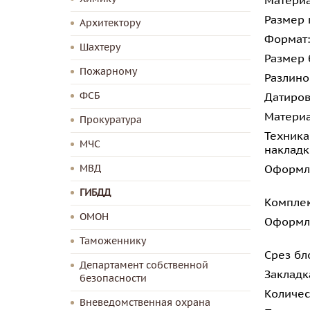
Материа
Размер 
Архитектору
Формат:
Шахтеру
Размер 
Пожарному
Разлино
ФСБ
Датиров
Материа
Прокуратура
Техника
МЧС
накладк
МВД
Оформл
ГИБДД
Комплек
ОМОН
Оформл
Таможеннику
Срез бл
Департамент собственной
Закладк
безопасности
Количес
Вневедомственная охрана