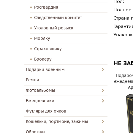
Пол:
Росгвардия
Полное
Следственный комитет
Страна 
Гаранти
Уголовный розыск
Упаковк
Моряку
Страховщику
Брокеру
НЕ ЗА
Подарки военным
Подароч
Ремни
ежедневн
Ар
Фотоальбомы
Ежедневники
Футляры для очков
Кошельки, портмоне, зажимы
Обложки