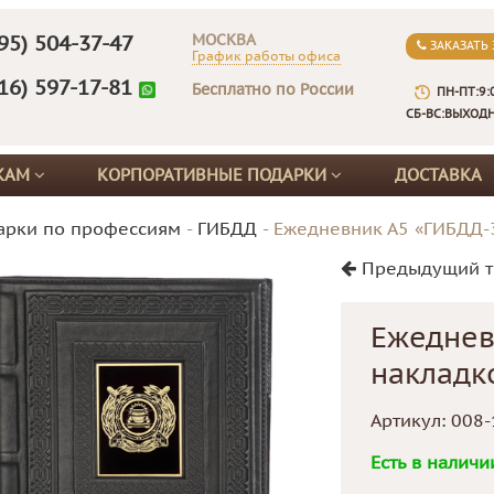
МОСКВА
95) 504-37-47
ЗАКАЗАТЬ
График работы офиса
16) 597-17-81
Бесплатно по России
ПН-ПТ:9:
СБ-ВС:ВЫХОД
КАМ
КОРПОРАТИВНЫЕ ПОДАРКИ
ДОСТАВКА
арки по профессиям
-
ГИБДД
-
Ежедневник А5 «ГИБДД-3
Предыдущий т
Ежеднев
накладк
Артикул:
008-
Есть в наличи