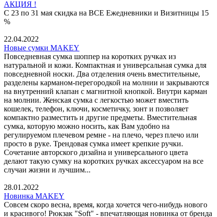
АКЦИЯ !
С 23 по 31 мая скидка на ВСЕ Ежедневники и Визитницы 15
%
22.04.2022
Новые сумки MAKEY
Повседневная сумка шоппер на коротких ручках из
натуральной и кожи. Компактная и универсальная сумка для
повседневной носки. Два отделения очень вместительные,
разделены карманом-перегородкой на молнии и закрываются
на внутренний клапан с магнитной кнопкой. Внутри карман
на молнии. Женская сумка с легкостью может вместить
кошелек, телефон, ключи, косметичку, зонт и позволяет
компактно разместить и другие предметы. Вместительная
сумка, которую можно носить, как Вам удобно на
регулируемом плечевом ремне - на плечо, через плечо или
просто в руке. Трендовая сумка имеет крепкие ручки.
Сочетание авторского дизайна и универсального цвета
делают такую сумку на коротких ручках аксессуаром на все
случаи жизни и лучшим...
28.01.2022
Новинка MAKEY
Совсем скоро весна, время, когда хочется чего-нибудь нового
и красивого! Рюкзак "Soft" - впечатляющая новинка от бренда