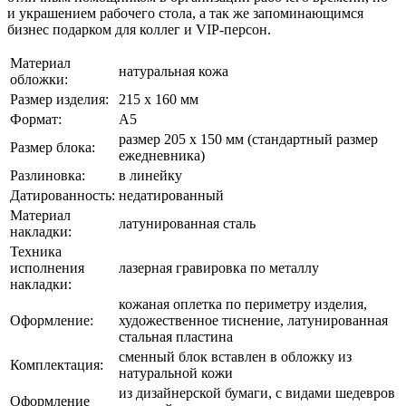
и украшением рабочего стола, а так же запоминающимся
бизнес подарком для коллег и VIP-персон.
Материал
натуральная кожа
обложки:
Размер изделия:
215 х 160 мм
Формат:
А5
размер 205 х 150 мм (стандартный размер
Размер блока:
ежедневника)
Разлиновка:
в линейку
Датированность:
недатированный
Материал
латунированная сталь
накладки:
Техника
исполнения
лазерная гравировка по металлу
накладки:
кожаная оплетка по периметру изделия,
Оформление:
художественное тиснение, латунированная
стальная пластина
сменный блок вставлен в обложку из
Комплектация:
натуральной кожи
из дизайнерской бумаги, с видами шедевров
Оформление