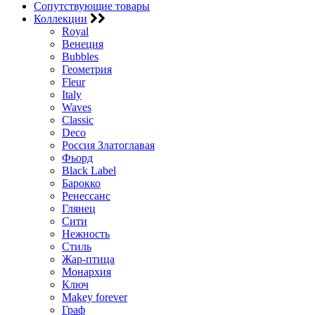
Сопутствующие товары
Коллекции
Royal
Венеция
Bubbles
Геометрия
Fleur
Italy
Waves
Classic
Deco
Россия Златоглавая
Фьорд
Black Label
Барокко
Ренессанс
Глянец
Сити
Нежность
Стиль
Жар-птица
Монархия
Ключ
Makey forever
Граф