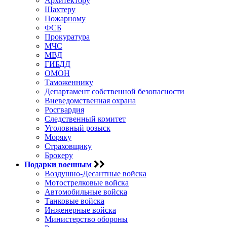
Архитектору
Шахтеру
Пожарному
ФСБ
Прокуратура
МЧС
МВД
ГИБДД
ОМОН
Таможеннику
Департамент собственной безопасности
Вневедомственная охрана
Росгвардия
Следственный комитет
Уголовный розыск
Моряку
Страховщику
Брокеру
Подарки военным
Воздушно-Десантные войска
Мотострелковые войска
Автомобильные войска
Танковые войска
Инженерные войска
Министерство обороны