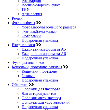
Росгвардия
Военно-Морской флот
ГРУ
Артиллерия
Ремни
Фотоальбомы
Фотоальбомы большого размера
Фотоальбомы малые
Фоторамки
Подарочная упаковка
Ежедневники
Ежедневники формата А5
Ежедневники формата А6
Подарочная упаковка
Футляры для очков
Кошельки, портмоне, зажимы
Кошельки, портмоне
Зажимы
Подарочная упаковка
Обложки
Обложки для паспорта
Для автодокументов
Обложки авто+паспорт
Обложки для удостоверения
Подарочная упаковка