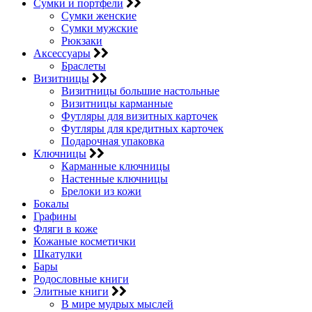
Сумки и портфели
Сумки женские
Сумки мужские
Рюкзаки
Аксессуары
Браслеты
Визитницы
Визитницы большие настольные
Визитницы карманные
Футляры для визитных карточек
Футляры для кредитных карточек
Подарочная упаковка
Ключницы
Карманные ключницы
Настенные ключницы
Брелоки из кожи
Бокалы
Графины
Фляги в коже
Кожаные косметички
Шкатулки
Бары
Родословные книги
Элитные книги
В мире мудрых мыслей