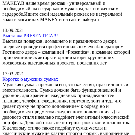
MAKEY.В наше время рюкзак - универсальный и
необходимый аксессуар как в мужском, так и в женском
гардеробе.Ищите свой идеальный рюкзак из натуральной
кожи в магазинах MAKEY и на сайте makey.ru
13.09.2021
Выставка PRESENTICA!!!
Выставка подарков, домашнего и праздничного декора
впервые проводится профессиональным event-оператором
Гостиного двора – компанией «Presentica», к команде которой
присоединились авторы и организаторы крупнейших
московских выставочных проектов последних лет.
17.03.2021
Коротко о мужских сумках
Мужская сумка - прежде всего, это качество, практичность и
вместительность. Сумка должна быть функциональной и
удобной, для хранения ежедневных принадлежностей –
планшет, телефон, ежедневник, портмоне, зонт и т.д., что
делает сумку не просто дополнением к образу, но и
необходимым предметом ежедневного пользования. Для
делового стиля идеально подойдет элегантный классический
портфель. Деловой стиль не потерпит рюкзаков и планшеток.
К деловому стилю также подойдут сумки-чехлы и
классические мужские клатчи строгой формы, выполненные