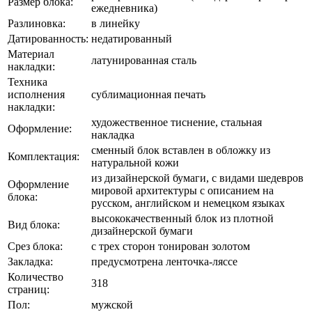
Размер блока:
ежедневника)
Разлиновка:
в линейку
Датированность:
недатированный
Материал
латунированная сталь
накладки:
Техника
исполнения
сублимационная печать
накладки:
художественное тиснение, стальная
Оформление:
накладка
сменный блок вставлен в обложку из
Комплектация:
натуральной кожи
из дизайнерской бумаги, с видами шедевров
Оформление
мировой архитектуры с описанием на
блока:
русском, английском и немецком языках
высококачественный блок из плотной
Вид блока:
дизайнерской бумаги
Срез блока:
с трех сторон тонирован золотом
Закладка:
предусмотрена ленточка-ляссе
Количество
318
страниц:
Пол:
мужской