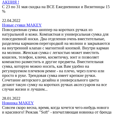
АКЦИЯ !
С 23 по 31 мая скидка на ВСЕ Ежедневники и Визитницы 15
%
22.04.2022
Новые сумки MAKEY
Повседневная сумка шоппер на коротких ручках из
натуральной и кожи. Компактная и универсальная сумка для
повседневной носки. Два отделения очень вместительные,
разделены карманом-перегородкой на молнии и закрываются
на внутренний клапан с магнитной кнопкой. Внутри карман
на молнии. Женская сумка с легкостью может вместить
кошелек, телефон, ключи, косметичку, зонт и позволяет
компактно разместить и другие предметы. Вместительная
сумка, которую можно носить, как Вам удобно на
регулируемом плечевом ремне - на плечо, через плечо или
просто в руке. Трендовая сумка имеет крепкие ручки.
Сочетание авторского дизайна и универсального цвета
делают такую сумку на коротких ручках аксессуаром на все
случаи жизни и лучшим...
28.01.2022
Новинка MAKEY
Совсем скоро весна, время, когда хочется чего-нибудь нового
и красивого! Рюкзак "Soft" - впечатляющая новинка от бренда