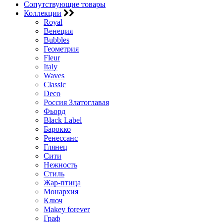
Сопутствующие товары
Коллекции
Royal
Венеция
Bubbles
Геометрия
Fleur
Italy
Waves
Classic
Deco
Россия Златоглавая
Фьорд
Black Label
Барокко
Ренессанс
Глянец
Сити
Нежность
Стиль
Жар-птица
Монархия
Ключ
Makey forever
Граф