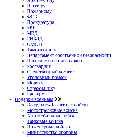
Архитектору
Шахтеру
Пожарному
ФСБ
Прокуратура
МЧС
МВД
ГИБДД
ОМОН
Таможеннику
Департамент собственной безопасности
Вневедомственная охрана
Росгвардия
Следственный комитет
Уголовный розыск
Моряку
Страховщику
Брокеру
Подарки военным
Воздушно-Десантные войска
Мотострелковые войска
Автомобильные войска
Танковые войска
Инженерные войска
Министерство обороны