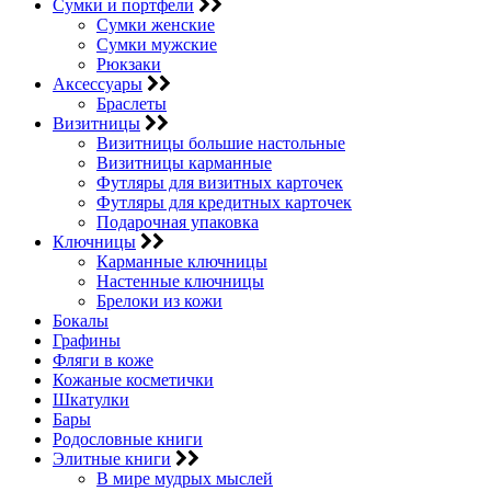
Сумки и портфели
Сумки женские
Сумки мужские
Рюкзаки
Аксессуары
Браслеты
Визитницы
Визитницы большие настольные
Визитницы карманные
Футляры для визитных карточек
Футляры для кредитных карточек
Подарочная упаковка
Ключницы
Карманные ключницы
Настенные ключницы
Брелоки из кожи
Бокалы
Графины
Фляги в коже
Кожаные косметички
Шкатулки
Бары
Родословные книги
Элитные книги
В мире мудрых мыслей