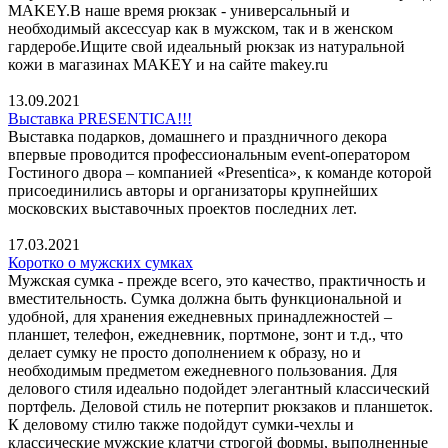
MAKEY.В наше время рюкзак - универсальный и
необходимый аксессуар как в мужском, так и в женском
гардеробе.Ищите свой идеальный рюкзак из натуральной
кожи в магазинах MAKEY и на сайте makey.ru
13.09.2021
Выставка PRESENTICA!!!
Выставка подарков, домашнего и праздничного декора
впервые проводится профессиональным event-оператором
Гостиного двора – компанией «Presentica», к команде которой
присоединились авторы и организаторы крупнейших
московских выставочных проектов последних лет.
17.03.2021
Коротко о мужских сумках
Мужская сумка - прежде всего, это качество, практичность и
вместительность. Сумка должна быть функциональной и
удобной, для хранения ежедневных принадлежностей –
планшет, телефон, ежедневник, портмоне, зонт и т.д., что
делает сумку не просто дополнением к образу, но и
необходимым предметом ежедневного пользования. Для
делового стиля идеально подойдет элегантный классический
портфель. Деловой стиль не потерпит рюкзаков и планшеток.
К деловому стилю также подойдут сумки-чехлы и
классические мужские клатчи строгой формы, выполненные