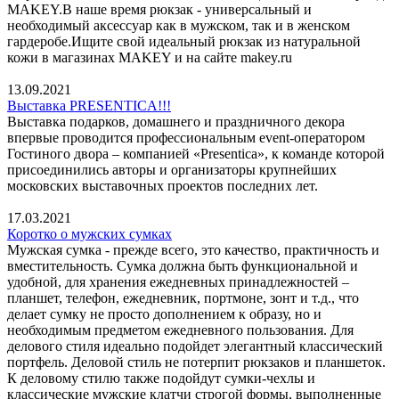
MAKEY.В наше время рюкзак - универсальный и
необходимый аксессуар как в мужском, так и в женском
гардеробе.Ищите свой идеальный рюкзак из натуральной
кожи в магазинах MAKEY и на сайте makey.ru
13.09.2021
Выставка PRESENTICA!!!
Выставка подарков, домашнего и праздничного декора
впервые проводится профессиональным event-оператором
Гостиного двора – компанией «Presentica», к команде которой
присоединились авторы и организаторы крупнейших
московских выставочных проектов последних лет.
17.03.2021
Коротко о мужских сумках
Мужская сумка - прежде всего, это качество, практичность и
вместительность. Сумка должна быть функциональной и
удобной, для хранения ежедневных принадлежностей –
планшет, телефон, ежедневник, портмоне, зонт и т.д., что
делает сумку не просто дополнением к образу, но и
необходимым предметом ежедневного пользования. Для
делового стиля идеально подойдет элегантный классический
портфель. Деловой стиль не потерпит рюкзаков и планшеток.
К деловому стилю также подойдут сумки-чехлы и
классические мужские клатчи строгой формы, выполненные