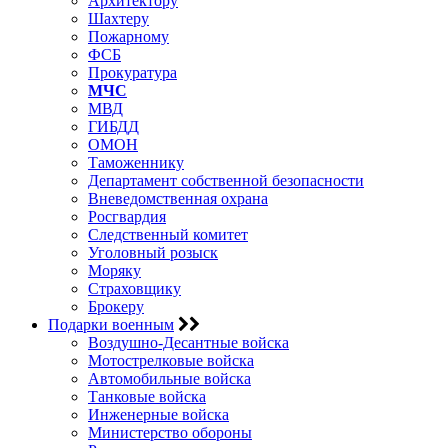
Архитектору
Шахтеру
Пожарному
ФСБ
Прокуратура
МЧС
МВД
ГИБДД
ОМОН
Таможеннику
Департамент собственной безопасности
Вневедомственная охрана
Росгвардия
Следственный комитет
Уголовный розыск
Моряку
Страховщику
Брокеру
Подарки военным
Воздушно-Десантные войска
Мотострелковые войска
Автомобильные войска
Танковые войска
Инженерные войска
Министерство обороны