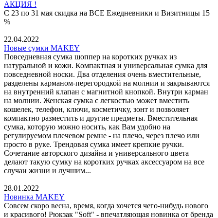
АКЦИЯ !
С 23 по 31 мая скидка на ВСЕ Ежедневники и Визитницы 15
%
22.04.2022
Новые сумки MAKEY
Повседневная сумка шоппер на коротких ручках из
натуральной и кожи. Компактная и универсальная сумка для
повседневной носки. Два отделения очень вместительные,
разделены карманом-перегородкой на молнии и закрываются
на внутренний клапан с магнитной кнопкой. Внутри карман
на молнии. Женская сумка с легкостью может вместить
кошелек, телефон, ключи, косметичку, зонт и позволяет
компактно разместить и другие предметы. Вместительная
сумка, которую можно носить, как Вам удобно на
регулируемом плечевом ремне - на плечо, через плечо или
просто в руке. Трендовая сумка имеет крепкие ручки.
Сочетание авторского дизайна и универсального цвета
делают такую сумку на коротких ручках аксессуаром на все
случаи жизни и лучшим...
28.01.2022
Новинка MAKEY
Совсем скоро весна, время, когда хочется чего-нибудь нового
и красивого! Рюкзак "Soft" - впечатляющая новинка от бренда