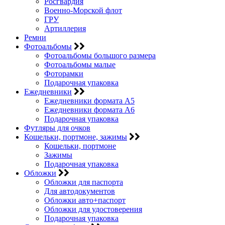
Росгвардия
Военно-Морской флот
ГРУ
Артиллерия
Ремни
Фотоальбомы
Фотоальбомы большого размера
Фотоальбомы малые
Фоторамки
Подарочная упаковка
Ежедневники
Ежедневники формата А5
Ежедневники формата А6
Подарочная упаковка
Футляры для очков
Кошельки, портмоне, зажимы
Кошельки, портмоне
Зажимы
Подарочная упаковка
Обложки
Обложки для паспорта
Для автодокументов
Обложки авто+паспорт
Обложки для удостоверения
Подарочная упаковка