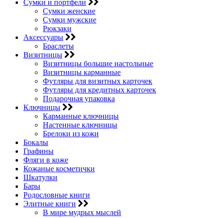
Сумки и портфели
Сумки женские
Сумки мужские
Рюкзаки
Аксессуары
Браслеты
Визитницы
Визитницы большие настольные
Визитницы карманные
Футляры для визитных карточек
Футляры для кредитных карточек
Подарочная упаковка
Ключницы
Карманные ключницы
Настенные ключницы
Брелоки из кожи
Бокалы
Графины
Фляги в коже
Кожаные косметички
Шкатулки
Бары
Родословные книги
Элитные книги
В мире мудрых мыслей