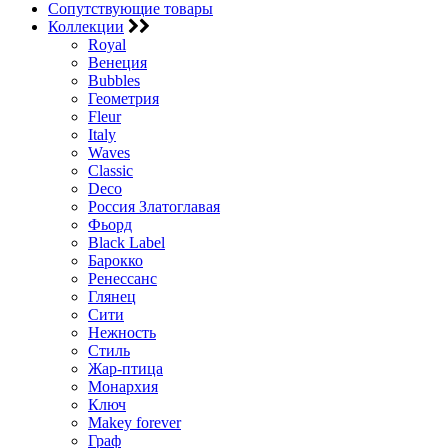
Сопутствующие товары
Коллекции
Royal
Венеция
Bubbles
Геометрия
Fleur
Italy
Waves
Classic
Deco
Россия Златоглавая
Фьорд
Black Label
Барокко
Ренессанс
Глянец
Сити
Нежность
Стиль
Жар-птица
Монархия
Ключ
Makey forever
Граф