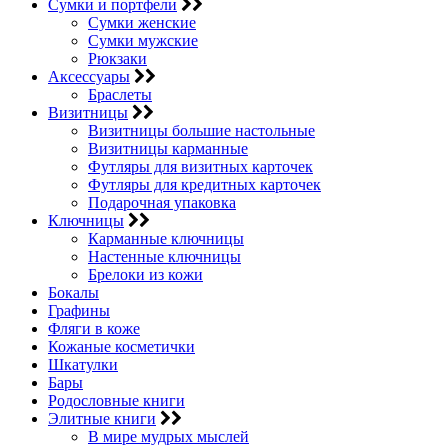
Сумки и портфели
Сумки женские
Сумки мужские
Рюкзаки
Аксессуары
Браслеты
Визитницы
Визитницы большие настольные
Визитницы карманные
Футляры для визитных карточек
Футляры для кредитных карточек
Подарочная упаковка
Ключницы
Карманные ключницы
Настенные ключницы
Брелоки из кожи
Бокалы
Графины
Фляги в коже
Кожаные косметички
Шкатулки
Бары
Родословные книги
Элитные книги
В мире мудрых мыслей