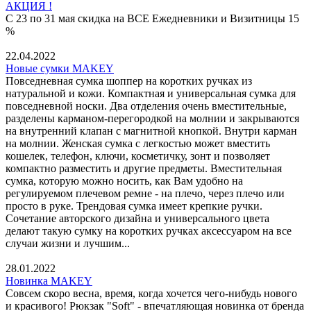
АКЦИЯ !
С 23 по 31 мая скидка на ВСЕ Ежедневники и Визитницы 15
%
22.04.2022
Новые сумки MAKEY
Повседневная сумка шоппер на коротких ручках из
натуральной и кожи. Компактная и универсальная сумка для
повседневной носки. Два отделения очень вместительные,
разделены карманом-перегородкой на молнии и закрываются
на внутренний клапан с магнитной кнопкой. Внутри карман
на молнии. Женская сумка с легкостью может вместить
кошелек, телефон, ключи, косметичку, зонт и позволяет
компактно разместить и другие предметы. Вместительная
сумка, которую можно носить, как Вам удобно на
регулируемом плечевом ремне - на плечо, через плечо или
просто в руке. Трендовая сумка имеет крепкие ручки.
Сочетание авторского дизайна и универсального цвета
делают такую сумку на коротких ручках аксессуаром на все
случаи жизни и лучшим...
28.01.2022
Новинка MAKEY
Совсем скоро весна, время, когда хочется чего-нибудь нового
и красивого! Рюкзак "Soft" - впечатляющая новинка от бренда