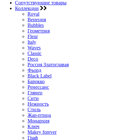
Сопутствующие товары
Коллекции
Royal
Венеция
Bubbles
Геометрия
Fleur
Italy
Waves
Classic
Deco
Россия Златоглавая
Фьорд
Black Label
Барокко
Ренессанс
Глянец
Сити
Нежность
Стиль
Жар-птица
Монархия
Ключ
Makey forever
Граф