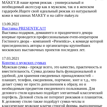
MAKEY.В наше время рюкзак - универсальный и
необходимый аксессуар как в мужском, так и в женском
гардеробе.Ищите свой идеальный рюкзак из натуральной
кожи в магазинах MAKEY и на сайте makey.ru
13.09.2021
Выставка PRESENTICA!!!
Выставка подарков, домашнего и праздничного декора
впервые проводится профессиональным event-оператором
Гостиного двора – компанией «Presentica», к команде которой
присоединились авторы и организаторы крупнейших
московских выставочных проектов последних лет.
17.03.2021
Коротко о мужских сумках
Мужская сумка - прежде всего, это качество, практичность и
вместительность. Сумка должна быть функциональной и
удобной, для хранения ежедневных принадлежностей –
планшет, телефон, ежедневник, портмоне, зонт и т.д., что
делает сумку не просто дополнением к образу, но и
необходимым предметом ежедневного пользования. Для
делового стиля идеально подойдет элегантный классический
портфель. Деловой стиль не потерпит рюкзаков и планшеток.
К деловому стилю также подойдут сумки-чехлы и
классические мужские клатчи строгой формы, выполненные