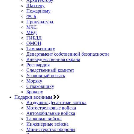
Архитектору
Шахтеру
Пожарному
ФСБ
Прокуратура
МЧС
МВД
ГИБДД
ОМОН
Таможеннику
Департамент собственной безопасности
Вневедомственная охрана
Росгвардия
Следственный комитет
Уголовный розыск
Моряку
Страховщику
Брокеру
Подарки военным
Воздушно-Десантные войска
Мотострелковые войска
Автомобильные войска
Танковые войска
Инженерные войска
Министерство обороны