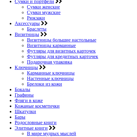
Сумки и портфели
Сумки женские
Сумки мужские
Рюкзаки
Аксессуары
Браслеты
Визитницы
Визитницы большие настольные
Визитницы карманные
Футляры для визитных карточек
Футляры для кредитных карточек
Подарочная упаковка
Ключницы
Карманные ключницы
Настенные ключницы
Брелоки из кожи
Бокалы
Графины
Фляги в коже
Кожаные косметички
Шкатулки
Бары
Родословные книги
Элитные книги
В мире мудрых мыслей