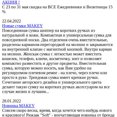
АКЦИЯ !
С 23 по 31 мая скидка на ВСЕ Ежедневники и Визитницы 15
%
22.04.2022
Новые сумки MAKEY
Повседневная сумка шоппер на коротких ручках из
натуральной и кожи. Компактная и универсальная сумка для
повседневной носки. Два отделения очень вместительные,
разделены карманом-перегородкой на молнии и закрываются
на внутренний клапан с магнитной кнопкой. Внутри карман
на молнии. Женская сумка с легкостью может вместить
кошелек, телефон, ключи, косметичку, зонт и позволяет
компактно разместить и другие предметы. Вместительная
сумка, которую можно носить, как Вам удобно на
регулируемом плечевом ремне - на плечо, через плечо или
просто в руке. Трендовая сумка имеет крепкие ручки.
Сочетание авторского дизайна и универсального цвета
делают такую сумку на коротких ручках аксессуаром на все
случаи жизни и лучшим...
28.01.2022
Новинка MAKEY
Совсем скоро весна, время, когда хочется чего-нибудь нового
и красивого! Рюкзак "Soft" - впечатляющая новинка от бренда