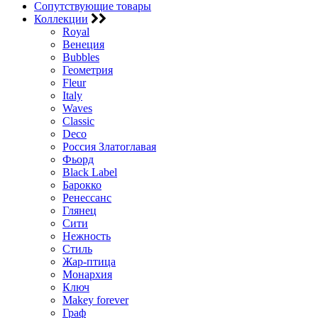
Сопутствующие товары
Коллекции
Royal
Венеция
Bubbles
Геометрия
Fleur
Italy
Waves
Classic
Deco
Россия Златоглавая
Фьорд
Black Label
Барокко
Ренессанс
Глянец
Сити
Нежность
Стиль
Жар-птица
Монархия
Ключ
Makey forever
Граф