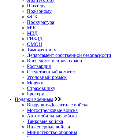
Архитектору
Шахтеру
Пожарному
ФСБ
Прокуратура
МЧС
МВД
ГИБДД
ОМОН
Таможеннику
Департамент собственной безопасности
Вневедомственная охрана
Росгвардия
Следственный комитет
Уголовный розыск
Моряку
Страховщику
Брокеру
Подарки военным
Воздушно-Десантные войска
Мотострелковые войска
Автомобильные войска
Танковые войска
Инженерные войска
Министерство обороны