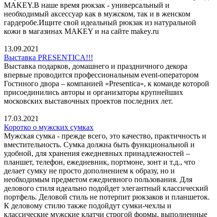
MAKEY.В наше время рюкзак - универсальный и
необходимый аксессуар как в мужском, так и в женском
гардеробе.Ищите свой идеальный рюкзак из натуральной
кожи в магазинах MAKEY и на сайте makey.ru
13.09.2021
Выставка PRESENTICA!!!
Выставка подарков, домашнего и праздничного декора
впервые проводится профессиональным event-оператором
Гостиного двора – компанией «Presentica», к команде которой
присоединились авторы и организаторы крупнейших
московских выставочных проектов последних лет.
17.03.2021
Коротко о мужских сумках
Мужская сумка - прежде всего, это качество, практичность и
вместительность. Сумка должна быть функциональной и
удобной, для хранения ежедневных принадлежностей –
планшет, телефон, ежедневник, портмоне, зонт и т.д., что
делает сумку не просто дополнением к образу, но и
необходимым предметом ежедневного пользования. Для
делового стиля идеально подойдет элегантный классический
портфель. Деловой стиль не потерпит рюкзаков и планшеток.
К деловому стилю также подойдут сумки-чехлы и
классические мужские клатчи строгой формы, выполненные