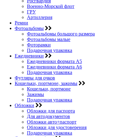
Росгвардия
Военно-Морской флот
ГРУ
Артиллерия
Ремни
Фотоальбомы
Фотоальбомы большого размера
Фотоальбомы малые
Фоторамки
Подарочная упаковка
Ежедневники
Ежедневники формата А5
Ежедневники формата А6
Подарочная упаковка
Футляры для очков
Кошельки, портмоне, зажимы
Кошельки, портмоне
Зажимы
Подарочная упаковка
Обложки
Обложки для паспорта
Для автодокументов
Обложки авто+паспорт
Обложки для удостоверения
Подарочная упаковка