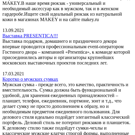
MAKEY.В наше время рюкзак - универсальный и
необходимый аксессуар как в мужском, так и в женском
гардеробе.Ищите свой идеальный рюкзак из натуральной
кожи в магазинах MAKEY и на сайте makey.ru
13.09.2021
Выставка PRESENTICA!!!
Выставка подарков, домашнего и праздничного декора
впервые проводится профессиональным event-оператором
Гостиного двора – компанией «Presentica», к команде которой
присоединились авторы и организаторы крупнейших
московских выставочных проектов последних лет.
17.03.2021
Коротко о мужских сумках
Мужская сумка - прежде всего, это качество, практичность и
вместительность. Сумка должна быть функциональной и
удобной, для хранения ежедневных принадлежностей –
планшет, телефон, ежедневник, портмоне, зонт и т.д., что
делает сумку не просто дополнением к образу, но и
необходимым предметом ежедневного пользования. Для
делового стиля идеально подойдет элегантный классический
портфель. Деловой стиль не потерпит рюкзаков и планшеток.
К деловому стилю также подойдут сумки-чехлы и
классические мужские клатчи строгой формы, выполненные