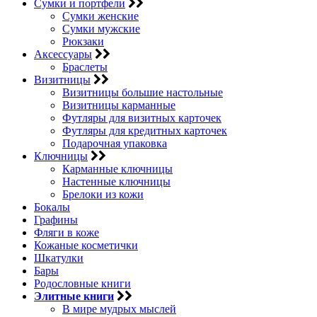
Сумки и портфели
Сумки женские
Сумки мужские
Рюкзаки
Аксессуары
Браслеты
Визитницы
Визитницы большие настольные
Визитницы карманные
Футляры для визитных карточек
Футляры для кредитных карточек
Подарочная упаковка
Ключницы
Карманные ключницы
Настенные ключницы
Брелоки из кожи
Бокалы
Графины
Фляги в коже
Кожаные косметички
Шкатулки
Бары
Родословные книги
Элитные книги
В мире мудрых мыслей