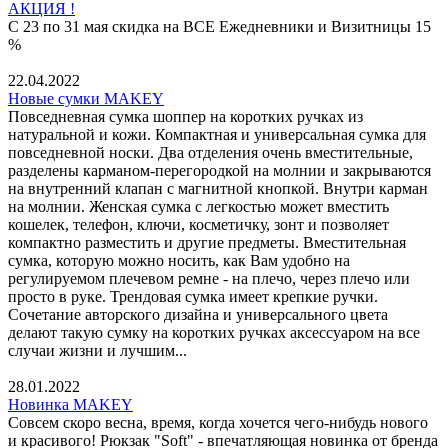
АКЦИЯ !
С 23 по 31 мая скидка на ВСЕ Ежедневники и Визитницы 15
%
22.04.2022
Новые сумки MAKEY
Повседневная сумка шоппер на коротких ручках из
натуральной и кожи. Компактная и универсальная сумка для
повседневной носки. Два отделения очень вместительные,
разделены карманом-перегородкой на молнии и закрываются
на внутренний клапан с магнитной кнопкой. Внутри карман
на молнии. Женская сумка с легкостью может вместить
кошелек, телефон, ключи, косметичку, зонт и позволяет
компактно разместить и другие предметы. Вместительная
сумка, которую можно носить, как Вам удобно на
регулируемом плечевом ремне - на плечо, через плечо или
просто в руке. Трендовая сумка имеет крепкие ручки.
Сочетание авторского дизайна и универсального цвета
делают такую сумку на коротких ручках аксессуаром на все
случаи жизни и лучшим...
28.01.2022
Новинка MAKEY
Совсем скоро весна, время, когда хочется чего-нибудь нового
и красивого! Рюкзак "Soft" - впечатляющая новинка от бренда