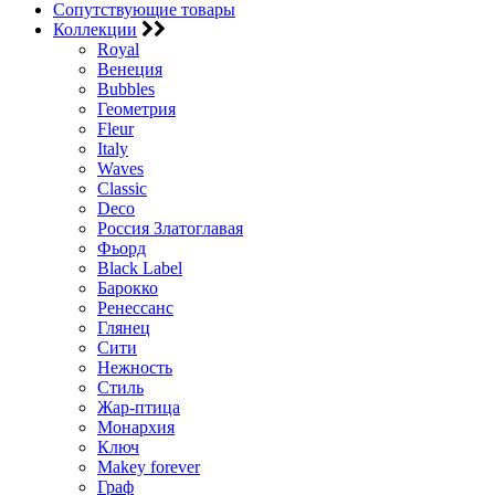
Сопутствующие товары
Коллекции
Royal
Венеция
Bubbles
Геометрия
Fleur
Italy
Waves
Classic
Deco
Россия Златоглавая
Фьорд
Black Label
Барокко
Ренессанс
Глянец
Сити
Нежность
Стиль
Жар-птица
Монархия
Ключ
Makey forever
Граф