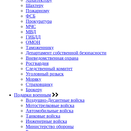
Архитектору
Шахтеру
Пожарному
ФСБ
Прокуратура
МЧС
МВД
ГИБДД
ОМОН
Таможеннику
Департамент собственной безопасности
Вневедомственная охрана
Росгвардия
Следственный комитет
Уголовный розыск
Моряку
Страховщику
Брокеру
Подарки военным
Воздушно-Десантные войска
Мотострелковые войска
Автомобильные войска
Танковые войска
Инженерные войска
Министерство обороны