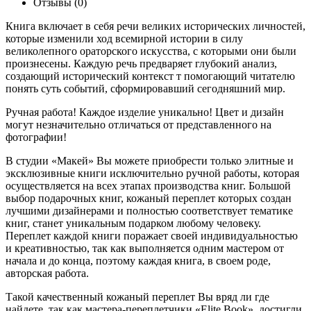
Отзывы (0)
Книга включает в себя речи великих исторических личностей,
которые изменили ход всемирной истории в силу
великолепного ораторского искусства, с которыми они были
произнесены. Каждую речь предваряет глубокий анализ,
создающий исторический контекст т помогающий читателю
понять суть событий, сформировавший сегодняшний мир.
Ручная работа! Каждое изделие уникально! Цвет и дизайн
могут незначительно отличаться от представленного на
фотографии!
В студии «Макей» Вы можете приобрести только элитные и
эксклюзивные книги исключительно ручной работы, которая
осуществляется на всех этапах производства книг. Большой
выбор подарочных книг, кожаный переплет которых создан
лучшими дизайнерами и полностью соответствует тематике
книг, станет уникальным подарком любому человеку.
Переплет каждой книги поражает своей индивидуальностью
и креативностью, так как выполняется одним мастером от
начала и до конца, поэтому каждая книга, в своем роде,
авторская работа.
Такой качественный кожаный переплет Вы вряд ли где
найдете, так как мастера-переплетчики «Elite Book», достигли