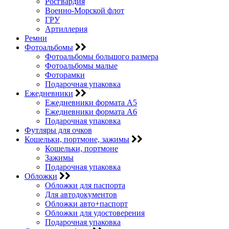
Росгвардия
Военно-Морской флот
ГРУ
Артиллерия
Ремни
Фотоальбомы
Фотоальбомы большого размера
Фотоальбомы малые
Фоторамки
Подарочная упаковка
Ежедневники
Ежедневники формата А5
Ежедневники формата А6
Подарочная упаковка
Футляры для очков
Кошельки, портмоне, зажимы
Кошельки, портмоне
Зажимы
Подарочная упаковка
Обложки
Обложки для паспорта
Для автодокументов
Обложки авто+паспорт
Обложки для удостоверения
Подарочная упаковка