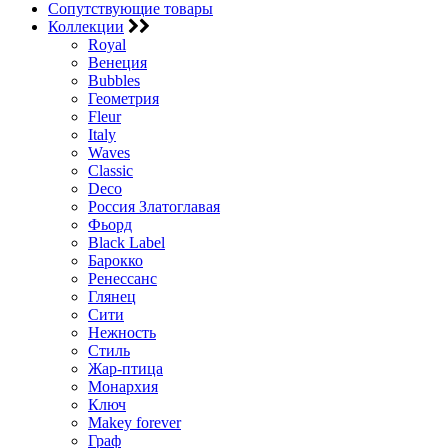
Сопутствующие товары
Коллекции
Royal
Венеция
Bubbles
Геометрия
Fleur
Italy
Waves
Classic
Deco
Россия Златоглавая
Фьорд
Black Label
Барокко
Ренессанс
Глянец
Сити
Нежность
Стиль
Жар-птица
Монархия
Ключ
Makey forever
Граф