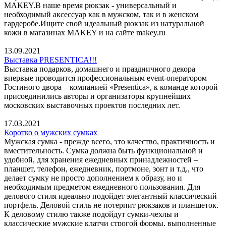
MAKEY.В наше время рюкзак - универсальный и
необходимый аксессуар как в мужском, так и в женском
гардеробе.Ищите свой идеальный рюкзак из натуральной
кожи в магазинах MAKEY и на сайте makey.ru
13.09.2021
Выставка PRESENTICA!!!
Выставка подарков, домашнего и праздничного декора
впервые проводится профессиональным event-оператором
Гостиного двора – компанией «Presentica», к команде которой
присоединились авторы и организаторы крупнейших
московских выставочных проектов последних лет.
17.03.2021
Коротко о мужских сумках
Мужская сумка - прежде всего, это качество, практичность и
вместительность. Сумка должна быть функциональной и
удобной, для хранения ежедневных принадлежностей –
планшет, телефон, ежедневник, портмоне, зонт и т.д., что
делает сумку не просто дополнением к образу, но и
необходимым предметом ежедневного пользования. Для
делового стиля идеально подойдет элегантный классический
портфель. Деловой стиль не потерпит рюкзаков и планшеток.
К деловому стилю также подойдут сумки-чехлы и
классические мужские клатчи строгой формы, выполненные