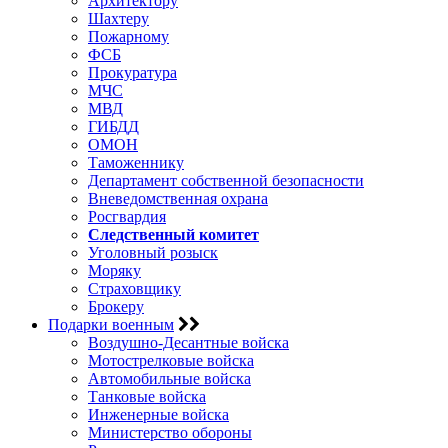
Архитектору
Шахтеру
Пожарному
ФСБ
Прокуратура
МЧС
МВД
ГИБДД
ОМОН
Таможеннику
Департамент собственной безопасности
Вневедомственная охрана
Росгвардия
Следственный комитет
Уголовный розыск
Моряку
Страховщику
Брокеру
Подарки военным
Воздушно-Десантные войска
Мотострелковые войска
Автомобильные войска
Танковые войска
Инженерные войска
Министерство обороны