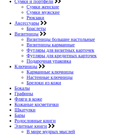
Сумки и портфели
Сумки женские
Сумки мужские
Рюкзаки
Аксессуары
Браслеты
Визитницы
Визитницы большие настольные
Визитницы карманные
Футляры для визитных карточек
Футляры для кредитных карточек
Подарочная упаковка
Ключницы
Карманные ключницы
Настенные ключницы
Брелоки из кожи
Бокалы
Графины
Фляги в коже
Кожаные косметички
Шкатулки
Бары
Родословные книги
Элитные книги
В мире мудрых мыслей