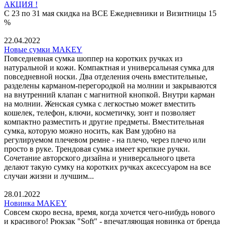
АКЦИЯ !
С 23 по 31 мая скидка на ВСЕ Ежедневники и Визитницы 15
%
22.04.2022
Новые сумки MAKEY
Повседневная сумка шоппер на коротких ручках из
натуральной и кожи. Компактная и универсальная сумка для
повседневной носки. Два отделения очень вместительные,
разделены карманом-перегородкой на молнии и закрываются
на внутренний клапан с магнитной кнопкой. Внутри карман
на молнии. Женская сумка с легкостью может вместить
кошелек, телефон, ключи, косметичку, зонт и позволяет
компактно разместить и другие предметы. Вместительная
сумка, которую можно носить, как Вам удобно на
регулируемом плечевом ремне - на плечо, через плечо или
просто в руке. Трендовая сумка имеет крепкие ручки.
Сочетание авторского дизайна и универсального цвета
делают такую сумку на коротких ручках аксессуаром на все
случаи жизни и лучшим...
28.01.2022
Новинка MAKEY
Совсем скоро весна, время, когда хочется чего-нибудь нового
и красивого! Рюкзак "Soft" - впечатляющая новинка от бренда