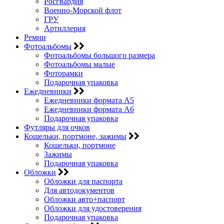
Росгвардия
Военно-Морской флот
ГРУ
Артиллерия
Ремни
Фотоальбомы
Фотоальбомы большого размера
Фотоальбомы малые
Фоторамки
Подарочная упаковка
Ежедневники
Ежедневники формата А5
Ежедневники формата А6
Подарочная упаковка
Футляры для очков
Кошельки, портмоне, зажимы
Кошельки, портмоне
Зажимы
Подарочная упаковка
Обложки
Обложки для паспорта
Для автодокументов
Обложки авто+паспорт
Обложки для удостоверения
Подарочная упаковка