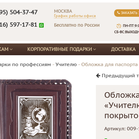
МОСКВА
95) 504-37-47
ЗАКАЗАТЬ
График работы офиса
16) 597-17-81
Бесплатно по России
ПН-ПТ:9:
СБ-ВС:ВЫХОД
КАМ
КОРПОРАТИВНЫЕ ПОДАРКИ
ДОСТАВКА
арки по профессиям
-
Учителю
-
Обложка для паспорта
Предыдущий т
Обложка
«Учител
покрыто
Артикул:
009-