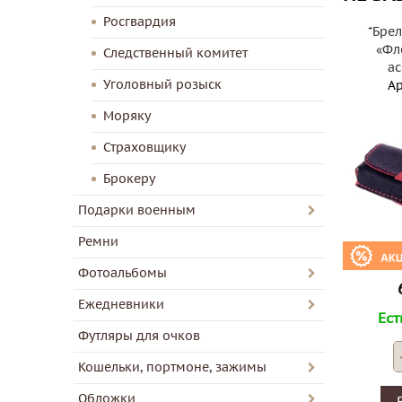
Росгвардия
*Бре
«Фл
Следственный комитет
ас
Уголовный розыск
Ар
Моряку
Страховщику
Брокеру
Подарки военным
Ремни
Фотоальбомы
Ежедневники
Ест
Футляры для очков
Кошельки, портмоне, зажимы
Обложки