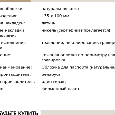
л обложки:
натуральная кожа
изделия:
135 х 100 мм
л накладки:
латунь
е накладки
никель (сертификат прилагается)
аллами:
 исполнения
травление, никелирование, гравир
и:
ение:
кожаная оплетка по периметру изд
гравировка
 наименование:
Обложка для паспорта (натуральна
производитель:
Беларусь
я производителя:
один месяц
а:
фирменный пакет
БУДЬТЕ КУПИТЬ