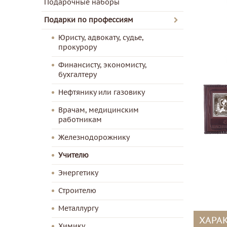
Подарочные наборы
Подарки по профессиям
Юристу, адвокату, судье,
прокурору
Финансисту, экономисту,
бухгалтеру
Нефтянику или газовику
Врачам, медицинским
работникам
Железнодорожнику
Учителю
Энергетику
Строителю
Металлургу
ХАРА
Химику