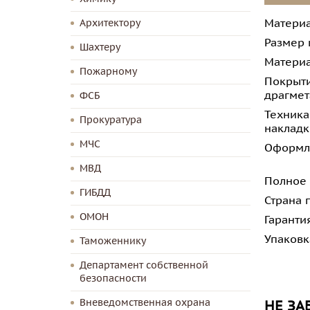
Архитектору
Материа
Размер 
Шахтеру
Материа
Пожарному
Покрыти
драгмет
ФСБ
Техника
Прокуратура
накладк
МЧС
Оформл
МВД
Полное
ГИБДД
Страна 
ОМОН
Гаранти
Упаковк
Таможеннику
Департамент собственной
безопасности
Вневедомственная охрана
НЕ ЗА