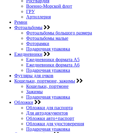
Росгвардия
Военно-Морской флот
ГРУ
Артиллерия
Ремни
Фотоальбомы
Фотоальбомы большого размера
Фотоальбомы малые
Фоторамки
Подарочная упаковка
Ежедневники
Ежедневники формата А5
Ежедневники формата А6
Подарочная упаковка
Футляры для очков
Кошельки, портмоне, зажимы
Кошельки, портмоне
Зажимы
Подарочная упаковка
Обложки
Обложки для паспорта
Для автодокументов
Обложки авто+паспорт
Обложки для удостоверения
Подарочная упаковка