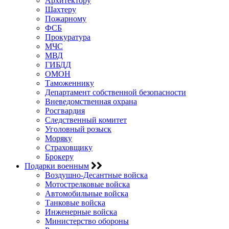
Архитектору
Шахтеру
Пожарному
ФСБ
Прокуратура
МЧС
МВД
ГИБДД
ОМОН
Таможеннику
Департамент собственной безопасности
Вневедомственная охрана
Росгвардия
Следственный комитет
Уголовный розыск
Моряку
Страховщику
Брокеру
Подарки военным
Воздушно-Десантные войска
Мотострелковые войска
Автомобильные войска
Танковые войска
Инженерные войска
Министерство обороны