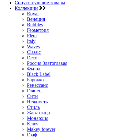
Сопутствующие товары
Коллекции
Royal
Венеция
Bubbles
Геометрия
Fleur
Italy
Waves
Classic
Deco
Россия Златоглавая
Фьорд
Black Label
Барокко
Ренессанс
Глянец
Сити
Нежность
Стиль
Жар-птица
Монархия
Ключ
Makey forever
Граф