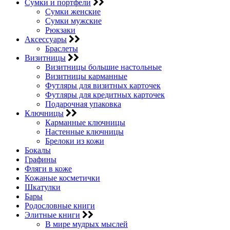
Сумки и портфели
Сумки женские
Сумки мужские
Рюкзаки
Аксессуары
Браслеты
Визитницы
Визитницы большие настольные
Визитницы карманные
Футляры для визитных карточек
Футляры для кредитных карточек
Подарочная упаковка
Ключницы
Карманные ключницы
Настенные ключницы
Брелоки из кожи
Бокалы
Графины
Фляги в коже
Кожаные косметички
Шкатулки
Бары
Родословные книги
Элитные книги
В мире мудрых мыслей