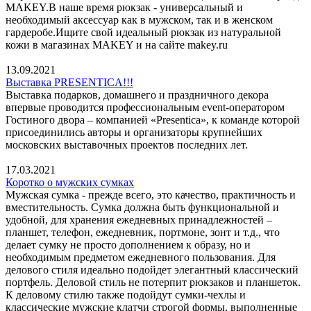
MAKEY.В наше время рюкзак - универсальный и
необходимый аксессуар как в мужском, так и в женском
гардеробе.Ищите свой идеальный рюкзак из натуральной
кожи в магазинах MAKEY и на сайте makey.ru
13.09.2021
Выставка PRESENTICA!!!
Выставка подарков, домашнего и праздничного декора
впервые проводится профессиональным event-оператором
Гостиного двора – компанией «Presentica», к команде которой
присоединились авторы и организаторы крупнейших
московских выставочных проектов последних лет.
17.03.2021
Коротко о мужских сумках
Мужская сумка - прежде всего, это качество, практичность и
вместительность. Сумка должна быть функциональной и
удобной, для хранения ежедневных принадлежностей –
планшет, телефон, ежедневник, портмоне, зонт и т.д., что
делает сумку не просто дополнением к образу, но и
необходимым предметом ежедневного пользования. Для
делового стиля идеально подойдет элегантный классический
портфель. Деловой стиль не потерпит рюкзаков и планшеток.
К деловому стилю также подойдут сумки-чехлы и
классические мужские клатчи строгой формы, выполненные