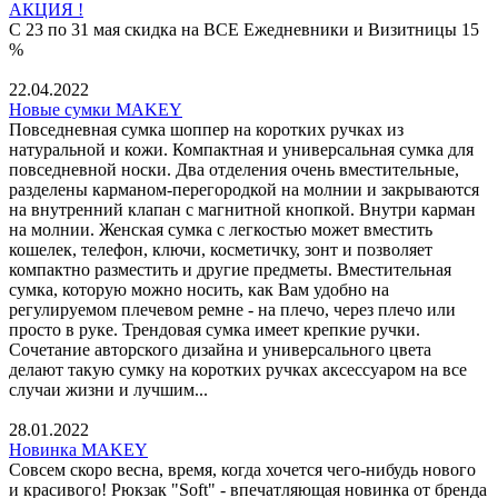
АКЦИЯ !
С 23 по 31 мая скидка на ВСЕ Ежедневники и Визитницы 15
%
22.04.2022
Новые сумки MAKEY
Повседневная сумка шоппер на коротких ручках из
натуральной и кожи. Компактная и универсальная сумка для
повседневной носки. Два отделения очень вместительные,
разделены карманом-перегородкой на молнии и закрываются
на внутренний клапан с магнитной кнопкой. Внутри карман
на молнии. Женская сумка с легкостью может вместить
кошелек, телефон, ключи, косметичку, зонт и позволяет
компактно разместить и другие предметы. Вместительная
сумка, которую можно носить, как Вам удобно на
регулируемом плечевом ремне - на плечо, через плечо или
просто в руке. Трендовая сумка имеет крепкие ручки.
Сочетание авторского дизайна и универсального цвета
делают такую сумку на коротких ручках аксессуаром на все
случаи жизни и лучшим...
28.01.2022
Новинка MAKEY
Совсем скоро весна, время, когда хочется чего-нибудь нового
и красивого! Рюкзак "Soft" - впечатляющая новинка от бренда