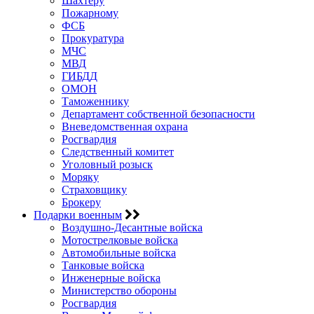
Шахтеру
Пожарному
ФСБ
Прокуратура
МЧС
МВД
ГИБДД
ОМОН
Таможеннику
Департамент собственной безопасности
Вневедомственная охрана
Росгвардия
Следственный комитет
Уголовный розыск
Моряку
Страховщику
Брокеру
Подарки военным
Воздушно-Десантные войска
Мотострелковые войска
Автомобильные войска
Танковые войска
Инженерные войска
Министерство обороны
Росгвардия