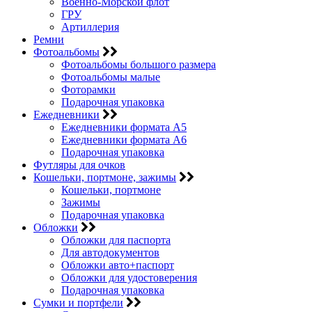
Военно-Морской флот
ГРУ
Артиллерия
Ремни
Фотоальбомы
Фотоальбомы большого размера
Фотоальбомы малые
Фоторамки
Подарочная упаковка
Ежедневники
Ежедневники формата А5
Ежедневники формата А6
Подарочная упаковка
Футляры для очков
Кошельки, портмоне, зажимы
Кошельки, портмоне
Зажимы
Подарочная упаковка
Обложки
Обложки для паспорта
Для автодокументов
Обложки авто+паспорт
Обложки для удостоверения
Подарочная упаковка
Сумки и портфели