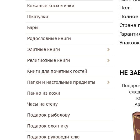
Кожаные косметички
Пол:
Полное
Шкатулки
Страна 
Бары
Гаранти
Родословные книги
Упаковк
Элитные книги
Религиозные книги
Книги для почетных гостей
НЕ ЗА
Папки и настольные предметы
Подароч
ежед
Панно из кожи
к
Часы на стену
Ар
Подарок рыболову
Подарок охотнику
Подарок руководителю