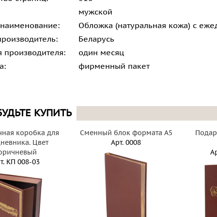
мужской
 наименование:
Обложка (натуральная кожа) с еж
производитель:
Беларусь
я производителя:
один месяц
а:
фирменный пакет
БУДЬТЕ КУПИТЬ
ная коробка для
Сменный блок формата А5
Подар
невника. Цвет
Арт.
0008
оричневый
Ар
т.
КП 008-03