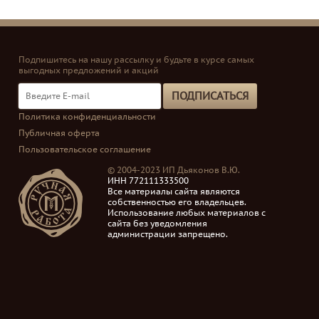
в р
кре
авт
уни
Подпишитесь на нашу рассылку и будьте в курсе самых
так
выгодных предложений и акций
акс
и л
ПОДПИСАТЬСЯ
Политика конфиденциальности
Публичная оферта
Пользовательское соглашение
© 2004-2023 ИП Дьяконов В.Ю.
ИНН 772111333500
Все материалы сайта являются
собственностью его владельцев.
Использование любых материалов с
сайта без уведомления
администрации запрещено.