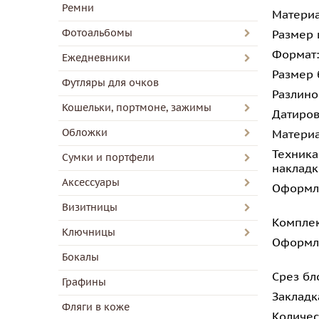
Ремни
Материа
Фотоальбомы
Размер 
Формат:
Ежедневники
Размер 
Футляры для очков
Разлино
Кошельки, портмоне, зажимы
Датиров
Обложки
Материа
Техника
Сумки и портфели
накладк
Аксессуары
Оформл
Визитницы
Комплек
Ключницы
Оформл
Бокалы
Срез бл
Графины
Закладк
Фляги в коже
Количес