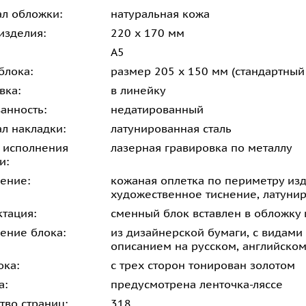
л обложки:
натуральная кожа
изделия:
220 х 170 мм
А5
блока:
размер 205 х 150 мм (стандартны
вка:
в линейку
анность:
недатированный
л накладки:
латунированная сталь
 исполнения
лазерная гравировка по металлу
и:
ение:
кожаная оплетка по периметру изд
художественное тиснение, латунир
тация:
сменный блок вставлен в обложку 
ение блока:
из дизайнерской бумаги, с видам
описанием на русском, английско
ока:
с трех сторон тонирован золотом
а:
предусмотрена ленточка-ляссе
тво страниц:
318