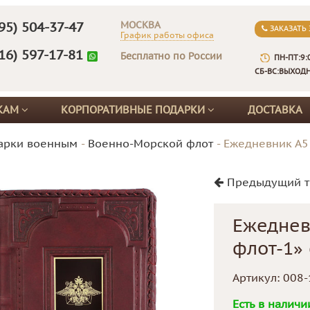
МОСКВА
95) 504-37-47
ЗАКАЗАТЬ
График работы офиса
16) 597-17-81
Бесплатно по России
ПН-ПТ:9:
СБ-ВС:ВЫХОД
КАМ
КОРПОРАТИВНЫЕ ПОДАРКИ
ДОСТАВКА
арки военным
-
Военно-Морской флот
-
Ежедневник А5
Предыдущий т
Ежеднев
флот-1» 
Артикул:
008-
Есть в наличи