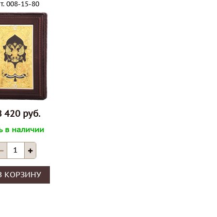
03.06.2
т.
008-15-80
SALE !
04.07.2022
Акция и
S A L E !
Скидка 11 %
ня
 420 руб.
ь в наличии
В КОРЗИНУ