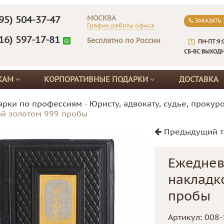
МОСКВА
95) 504-37-47
ЗАКАЗАТЬ
График работы офиса
16) 597-17-81
Бесплатно по России
ПН-ПТ:9:
СБ-ВС:ВЫХОД
КАМ
КОРПОРАТИВНЫЕ ПОДАРКИ
ДОСТАВКА
арки по профессиям
-
Юристу, адвокату, судье, прокур
й золотом 999 пробы
Предыдущий т
Ежеднев
накладк
пробы
Артикул:
008-