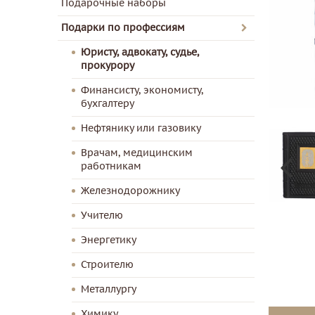
Подарочные наборы
Подарки по профессиям
Юристу, адвокату, судье,
прокурору
Финансисту, экономисту,
бухгалтеру
Нефтянику или газовику
Врачам, медицинским
работникам
Железнодорожнику
Учителю
Энергетику
Строителю
Металлургу
Химику