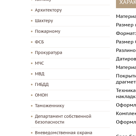
ХАРА
Архитектору
Материа
Шахтеру
Размер 
Пожарному
Формат:
Размер 
ФСБ
Разлино
Прокуратура
Датиров
МЧС
Материа
МВД
Покрыти
драгмет
ГИБДД
Техника
ОМОН
накладк
Оформл
Таможеннику
Комплек
Департамент собственной
Оформл
безопасности
Вневедомственная охрана