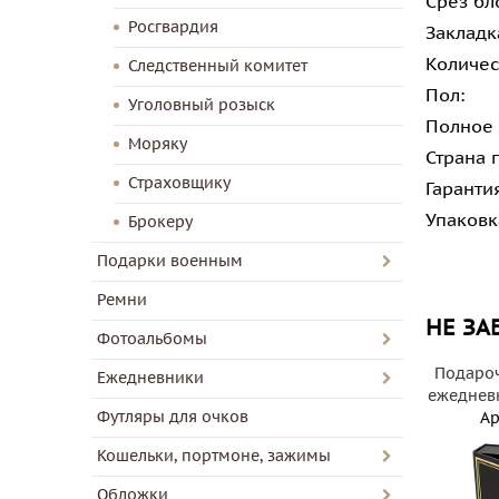
Срез бл
Росгвардия
Закладк
Количес
Следственный комитет
Пол:
Уголовный розыск
Полное
Моряку
Страна 
Страховщику
Гаранти
Упаковк
Брокеру
Подарки военным
Ремни
НЕ ЗА
Фотоальбомы
Подароч
Ежедневники
ежедневн
Футляры для очков
Ар
Кошельки, портмоне, зажимы
Обложки