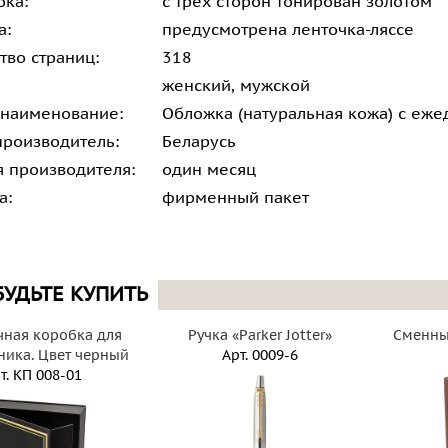
ока:
с трех сторон тонирован золотом
а:
предусмотрена ленточка-ляссе
тво страниц:
318
женский, мужской
 наименование:
Обложка (натуральная кожа) с еж
производитель:
Беларусь
я производителя:
один месяц
а:
фирменный пакет
БУДЬТЕ КУПИТЬ
ная коробка для
Ручка «Parker Jotter»
Сменны
ика. Цвет черный
Арт.
0009-6
т.
КП 008-01