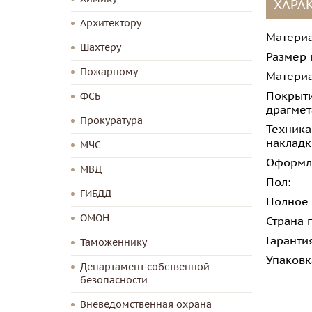
ХАРА
Архитектору
Материа
Шахтеру
Размер 
Пожарному
Материа
Покрыти
ФСБ
драгмет
Прокуратура
Техника
накладк
МЧС
Оформл
МВД
Пол:
ГИБДД
Полное
ОМОН
Страна 
Гаранти
Таможеннику
Упаковк
Департамент собственной
безопасности
Вневедомственная охрана