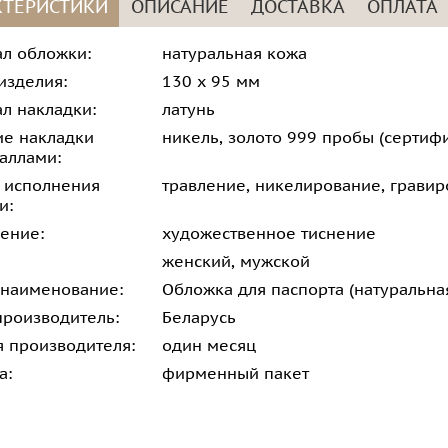
КТЕРИСТИКИ
ОПИСАНИЕ
ДОСТАВКА
ОПЛАТА
л обложки:
натуральная кожа
изделия:
130 х 95 мм
л накладки:
латунь
е накладки
никель, золото 999 пробы (сертифи
аллами:
 исполнения
травление, никелирование, гравир
и:
ение:
художественное тиснение
женский, мужской
 наименование:
Обложка для паспорта (натуральна
производитель:
Беларусь
я производителя:
один месяц
а:
фирменный пакет