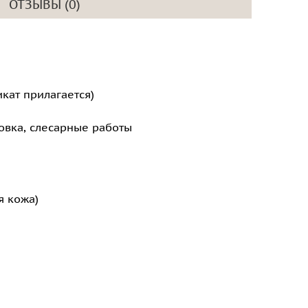
ОТЗЫВЫ (0)
кат прилагается)
овка, слесарные работы
я кожа)