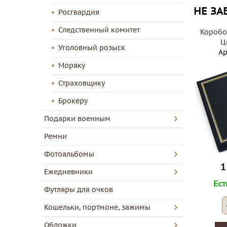
НЕ ЗА
Росгвардия
Следственный комитет
Коробо
Ц
Уголовный розыск
Ар
Моряку
Страховщику
Брокеру
Подарки военным
Ремни
Фотоальбомы
1
Ежедневники
Ест
Футляры для очков
Кошельки, портмоне, зажимы
Обложки