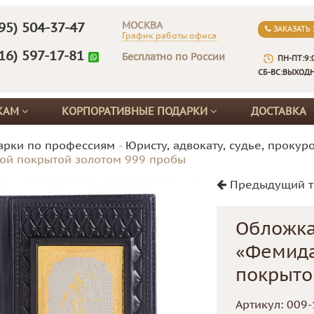
МОСКВА
95) 504-37-47
ЗАКАЗАТЬ
График работы офиса
16) 597-17-81
Бесплатно по России
ПН-ПТ:9:
СБ-ВС:ВЫХОД
КАМ
КОРПОРАТИВНЫЕ ПОДАРКИ
ДОСТАВКА
арки по профессиям
-
Юристу, адвокату, судье, прокур
ой покрытой золотом 999 пробы
Предыдущий т
Обложка
«Фемида
покрыто
Артикул:
009-