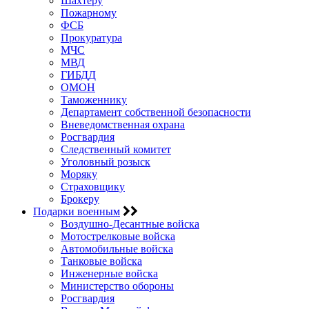
Шахтеру
Пожарному
ФСБ
Прокуратура
МЧС
МВД
ГИБДД
ОМОН
Таможеннику
Департамент собственной безопасности
Вневедомственная охрана
Росгвардия
Следственный комитет
Уголовный розыск
Моряку
Страховщику
Брокеру
Подарки военным
Воздушно-Десантные войска
Мотострелковые войска
Автомобильные войска
Танковые войска
Инженерные войска
Министерство обороны
Росгвардия