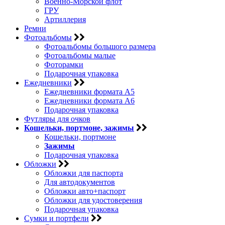
Военно-Морской флот
ГРУ
Артиллерия
Ремни
Фотоальбомы
Фотоальбомы большого размера
Фотоальбомы малые
Фоторамки
Подарочная упаковка
Ежедневники
Ежедневники формата А5
Ежедневники формата А6
Подарочная упаковка
Футляры для очков
Кошельки, портмоне, зажимы
Кошельки, портмоне
Зажимы
Подарочная упаковка
Обложки
Обложки для паспорта
Для автодокументов
Обложки авто+паспорт
Обложки для удостоверения
Подарочная упаковка
Сумки и портфели