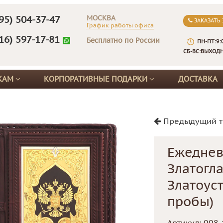
МОСКВА
95) 504-37-47
ЗАКАЗАТЬ
График работы офиса
16) 597-17-81
Бесплатно по России
ПН-ПТ:9:
СБ-ВС:ВЫХОД
КАМ
КОРПОРАТИВНЫЕ ПОДАРКИ
ДОСТАВКА
Предыдущий т
Ежеднев
Златогла
Златоуст
пробы)