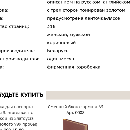
описанием на русском, английско
ока:
с трех сторон тонирован золотом
а:
предусмотрена ленточка-ляссе
тво страниц:
318
женский, мужской
коричневый
производитель:
Беларусь
я производителя:
один месяц
а:
фирменная коробочка
БУДЬТЕ КУПИТЬ
а для паспорта
Сменный блок формата А5
я Златоглавая» с
Арт.
0008
кой из Златоуста
 золото 999 пробы)