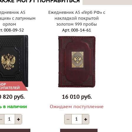
АКЖЕ МОГУТ ПОНРАВИТЬСЯ
едневник А5
Ежедневник А5 «Герб РФ» с
ция» с латунным
накладкой покрытой
орлом
золотом 999 пробы
т.
008-09-52
Арт.
008-14-61
 820 руб.
16 010 руб.
ь в наличии
Ожидаем поступление