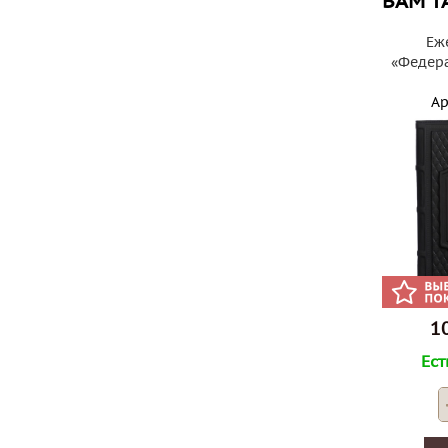
ВАМ Т
Еж
«Федера
Ар
10
Ест