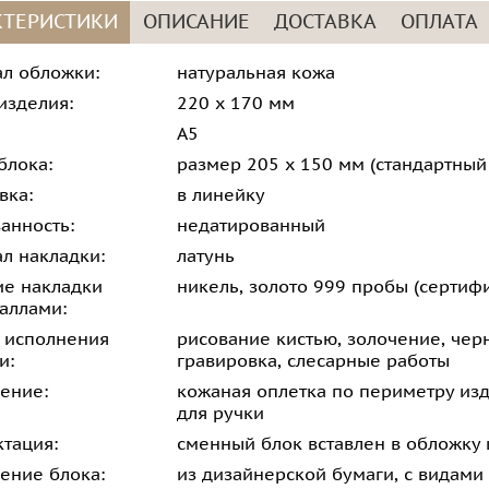
КТЕРИСТИКИ
ОПИСАНИЕ
ДОСТАВКА
ОПЛАТА
л обложки:
натуральная кожа
изделия:
220 х 170 мм
А5
блока:
размер 205 х 150 мм (стандартны
вка:
в линейку
анность:
недатированный
л накладки:
латунь
е накладки
никель, золото 999 пробы (сертифи
аллами:
 исполнения
рисование кистью, золочение, чер
и:
гравировка, слесарные работы
ение:
кожаная оплетка по периметру изд
для ручки
тация:
сменный блок вставлен в обложку 
ение блока:
из дизайнерской бумаги, с видам