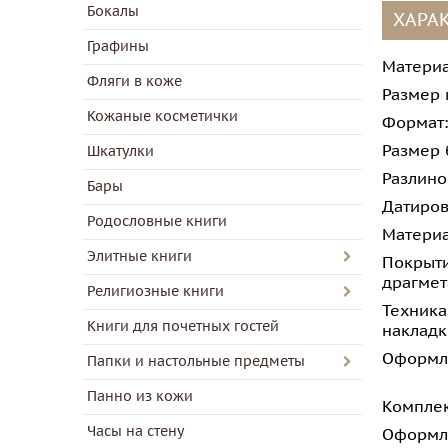
Бокалы
ХАРА
Графины
Материа
Фляги в коже
Размер 
Кожаные косметички
Формат:
Размер 
Шкатулки
Разлино
Бары
Датиров
Родословные книги
Материа
Элитные книги
Покрыти
драгмет
Религиозные книги
Техника
Книги для почетных гостей
накладк
Оформл
Папки и настольные предметы
Панно из кожи
Комплек
Часы на стену
Оформл