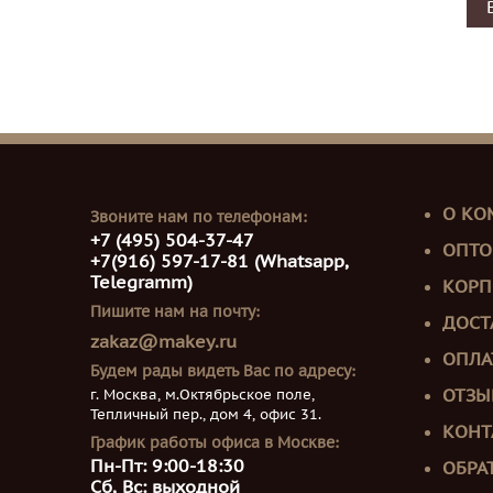
О КО
Звоните нам по телефонам:
+7 (495) 504-37-47
ОПТО
+7(916) 597-17-81 (Whatsapp,
Telegramm)
КОРП
Пишите нам на почту:
ДОСТ
zakaz@makey.ru
ОПЛА
Будем рады видеть Вас по адресу:
г. Москва, м.Октябрьское поле,
ОТЗЫ
Тепличный пер., дом 4, офис 31.
КОНТ
График работы офиса в Москве:
Пн-Пт: 9:00-18:30
ОБРА
Сб, Вс: выходной