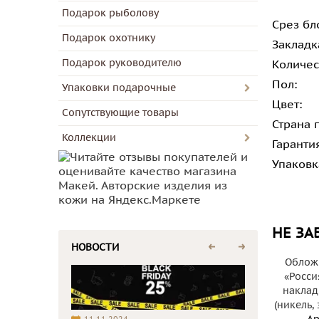
Подарок рыболову
Срез бл
Подарок охотнику
Закладк
Подарок руководителю
Количес
Пол:
Упаковки подарочные
Цвет:
Сопутствующие товары
Страна 
Коллекции
Гаранти
Упаковк
НЕ ЗА
НОВОСТИ
Обложк
«Росси
наклад
(никель,